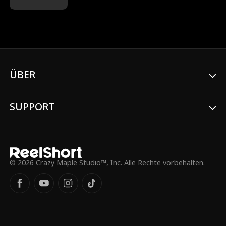
Vaters, Trent Rexroth, zu arbeiten und ihn
auszuspionieren, entflammt aus ihrem
Hass eine verbotene Begierde – eine Liebe
mit Altersunterschied, die beide ins
Verderben stürzen könnte.
ÜBER
SUPPORT
© 2026 Crazy Maple Studio™, Inc. Alle Rechte vorbehalten.