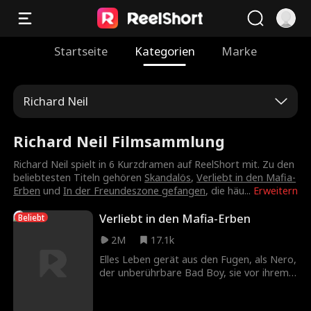
Startseite
Kategorien
Marke
Richard Neil
Richard Neil Filmsammlung
Richard Neil spielt in 6 Kurzdramen auf ReelShort mit. Zu den
beliebtesten Titeln gehören
Skandalös
,
Verliebt in den Mafia-
Erben
und
In der Freundeszone gefangen
, die häu
...
Erweitern
Verliebt in den Mafia-Erben
Beliebt
2M
17.1k
Elles Leben gerät aus den Fugen, als Nero,
der unberührbare Bad Boy, sie vor ihrem
Mobber rettet. Sein Lächeln bringt jedes
Mädchen zum Schmelzen – und Elle kann