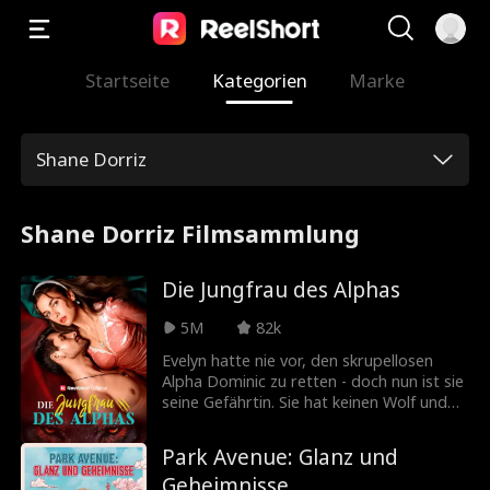
Startseite
Kategorien
Marke
Shane Dorriz
Shane Dorriz Filmsammlung
Die Jungfrau des Alphas
5M
82k
Evelyn hatte nie vor, den skrupellosen
Alpha Dominic zu retten - doch nun ist sie
seine Gefährtin. Sie hat keinen Wolf und
hat sich bereits für Harrison entschieden,
aber Dominic lässt keine Absage gelten.
Park Avenue: Glanz und
Er entführt sie und erhebt Anspruch auf
Geheimnisse
sie. Sie versucht zu fliehen, doch je mehr