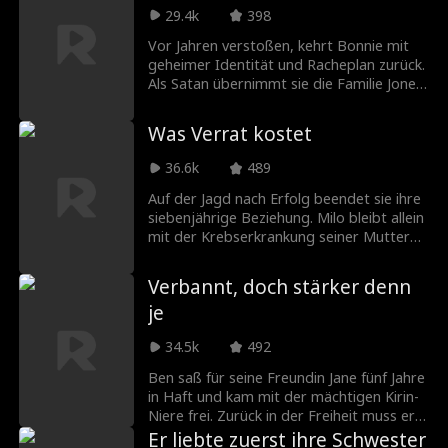
Leben um sie trauerte. Geschäftskrisen
Wunderbare an Emma ist weit mehr, als
29.4k
398
ignoriert sie, lässt ihre Schwester den
es zunächst scheint …
Verlobten ausspannen und jubelt sogar,
Vor Jahren verstoßen, kehrt Bonnie mit
als die Großeltern das Imperium einem
geheimer Identität und Racheplan zurück.
Cousin übergeben. Das Chaos bricht aus
Als Satan übernimmt sie die Familie Jones,
und die Familie fleht sie an, wieder das
während sich ihr Assistent Jacob als
Ruder zu übernehmen.
Lucifer entpuppt. Gemeinsam vernichten
Was Verrat kostet
sie ihre Feinde und decken eine
Verschwörung auf.
36.6k
489
Auf der Jagd nach Erfolg beendet sie ihre
siebenjährige Beziehung. Milo bleibt allein
mit der Krebserkrankung seiner Mutter
und einem Schuldenberg. Was sie nicht
ahnt: Milos Wirtschaftssimulation wird
Verbannt, doch stärker denn
plötzlich Realität, samt einem riesigen
je
Imperium und unvorstellbarem Reichtum.
Sie dachte, sie wirft nur Ballast ab.
34.5k
492
Stattdessen ließ sie ein Königreich hinter
sich, das für sie nun unerreichbar ist.
Ben saß für seine Freundin Jane fünf Jahre
in Haft und kam mit der mächtigen Kirin-
Niere frei. Zurück in der Freiheit muss er
erkennen, dass Jane ihn mit ihrem Boss
Er liebte zuerst ihre Schwester