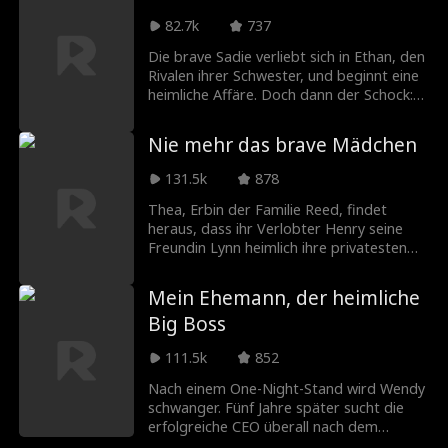
Brandon betrogen hat. Am Boden
zerstört, beginnt er für Quincy, CEO der
82.7k
737
Dragonrise Group, zu arbeiten. Aus der
Die brave Sadie verliebt sich in Ethan, den
beruflichen Beziehung wird bald Liebe.
Rivalen ihrer Schwester, und beginnt eine
Doch als Bens Vergangenheit ihn einholt
heimliche Affäre. Doch dann der Schock:
und Feinde Jagd auf ihn machen, nutzt er
Ethans Liebe ist nur ein perfider
seine neue Kraft, um seine Liebsten zu
Racheplan gegen ihre Schwester. Mit
beschützen und Gerechtigkeit zu finden.
Nie mehr das brave Mädchen
gebrochenem Herzen zieht Sadie einen
Schlussstrich.
131.5k
878
Thea, Erbin der Familie Reed, findet
heraus, dass ihr Verlobter Henry seine
Freundin Lynn heimlich ihre privatesten
Momente belauschen lässt. Henry wirft
ihr vor, überzureagieren. Auf Druck seiner
Mein Ehemann, der heimliche
Eltern gibt Thea ihm eine letzte Chance.
Big Boss
Doch Henry und seine Clique demütigen
sie weiter. Als er erfährt, dass Thea
111.5k
852
heimlich den mächtigsten Mann der Stadt
geheiratet hat, und erkennt, dass er nur
Nach einem One-Night-Stand wird Wendy
eine Spielfigur der Grants ist, ist er am
schwanger. Fünf Jahre später sucht die
Boden zerstört.
erfolgreiche CEO überall nach dem
unbekannten Vater. Ihre Tochter findet