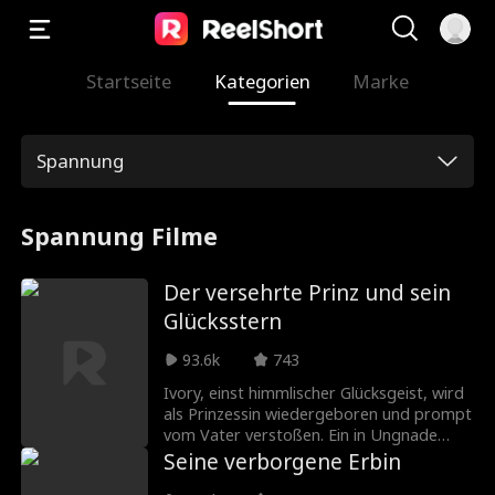
Startseite
Kategorien
Marke
Spannung
Spannung Filme
Der versehrte Prinz und sein
Glücksstern
93.6k
743
Ivory, einst himmlischer Glücksgeist, wird
als Prinzessin wiedergeboren und prompt
vom Vater verstoßen. Ein in Ungnade
gefallener Prinz rettet sie. Mit ihrer Gabe
Seine verborgene Erbin
macht sie aus Unglück Segen, heilt