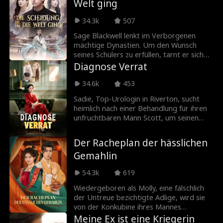
Welt ging
sich ihre Zukunft.
34.3k
507
Sage Blackwell lenkt im Verborgenen
mächtige Dynastien. Um den Wunsch
seines Schülers zu erfüllen, tarnt er sich
als Schwiegersohn der Familie Neill. Drei
Diagnose Verrat
Jahre lang bewahrt er sie vor dem Ruin,
wird aber wie ein Diener behandelt. Als er
34.6k
453
wortlos geht, zerbricht das Glück der
Sadie, Top-Urologin in Riverton, sucht
Neills. Zu spät erkennt seine Ex-Frau die
heimlich nach einer Behandlung für ihren
Wahrheit und fleht ihn an,
unfruchtbaren Mann Scott, um seinen
zurückzukehren.
Stolz zu wahren. Als sein Kinderwunsch
zur Obsession wird, täuscht Millie eine
Der Racheplan der hässlichen
Schwangerschaft vor, um ihn zu verführen.
Gemahlin
Der Gipfel des Betrugs: Scott schenkt
Millie eine echte Diamantkette und speist
54.3k
619
Sadie mit einer Fälschung ab. Mithilfe
ihrer Assistentin und Patienten deckt
Wiedergeboren als Molly, eine fälschlich
Sadie die Wahrheit auf, bricht ihr
der Untreue bezichtigte Adlige, wird sie
Schweigen und schlägt unerbittlich zurück.
von der Konkubine ihres Mannes
vergiftet. Als jedoch eine moderne
Meine Ex ist eine Kriegerin