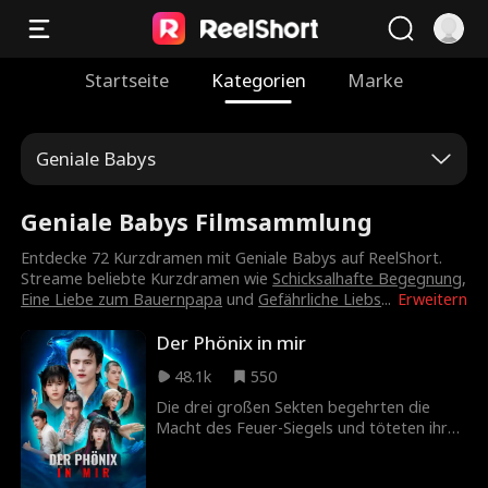
Startseite
Kategorien
Marke
Geniale Babys
Geniale Babys Filmsammlung
Entdecke 72 Kurzdramen mit Geniale Babys auf ReelShort.
Streame beliebte Kurzdramen wie
Schicksalhafte Begegnung
,
Eine Liebe zum Bauernpapa
und
Gefährliche Liebs
...
Erweitern
Der Phönix in mir
48.1k
550
Die drei großen Sekten begehrten die
Macht des Feuer-Siegels und töteten ihre
Eltern. Vor ihrem Tod versiegelte ihr Vater
die Kraft des Feuer-Siegels in ihr. Schwer