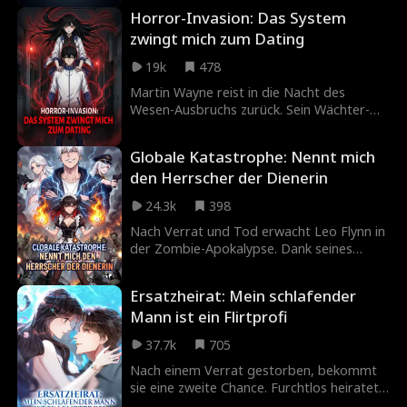
Frieden. Doch man hielt ihn für eine Gefahr
Horror-Invasion: Das System
und verbannte ihn. Kaum war er weg,
zwingt mich zum Dating
kehrten die Dämonen zurück und das
Gemetzel begann. Die Föderation flehte
19k
478
um Hilfe, aber Julian war fort. Als die
Dämonen im Blutrausch weiter
Martin Wayne reist in die Nacht des
vorrückten, reichte Julian eine einzige
Wesen-Ausbruchs zurück. Sein Wächter-
Bewegung. Ein Schlag, und sie waren
System erteilt ihm eine Mission: Er muss
Geschichte.
Elaine Getty erobern, um ihre
Globale Katastrophe: Nennt mich
Verwandlung zur Wesen-Herrscherin zu
den Herrscher der Dienerin
stoppen. Trotz tödlicher Angriffe, System-
Intrigen und familiärer Geheimnisse
24.3k
398
kämpfen beide Seite an Seite um die
einzige Chance, die Geschichte
Nach Verrat und Tod erwacht Leo Flynn in
umzuschreiben.
der Zombie-Apokalypse. Dank seines
Maid-Sammelsystems ist er kein Verlierer
mehr. Mit Blitzkräften, mächtigen Mechs
Ersatzheirat: Mein schlafender
und treuen Maids stellt er sich
Mann ist ein Flirtprofi
Zombiehorden, Verschwörungen und der
Liebe.
37.7k
705
Nach einem Verrat gestorben, bekommt
sie eine zweite Chance. Furchtlos heiratet
sie einen Koma-Erben, was ihr Ruin sein