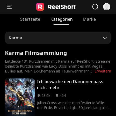
Startseite
Kategorien
Marke
Karma
Karma Filmsammlung
Entdecke 131 Kurzdramen mit Karma auf ReelShort. Streame
beliebte Kurzdramen wie
Lady Boss nimmt es mit Vegas
Bullies auf
,
Mein Ex-Ehemann als Feuerwehrmann
...
Erweitern
Ich bewache den Dämonenpass
nicht mehr
23.6k
464
Julian Cross war der manifestierte Wille
der Erde. Er verteidigte 30 Jahre lang allein
den Dämonenwall und sicherte den