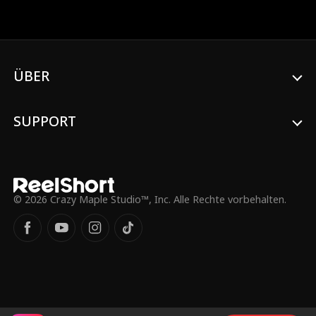
seinem Aufstieg. Während die Welt
untergeht, baut er eine Armee aus
Infizierten auf und macht die Apokalypse
zu seinem Reich.
ÜBER
SUPPORT
© 2026 Crazy Maple Studio™, Inc. Alle Rechte vorbehalten.