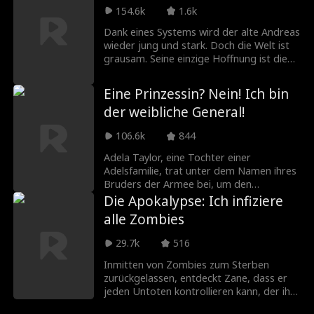
Die einst so unscheinbare Ivy ist in
Schwiegervaters zu gewinnen, nur um von
154.6k
1.6k
Wahrheit eine furchtlose Kriegerin auf
Flora getötet zu werden, die dann
Friedensmission. Nun kehrt sie gestärkt
Dank eines Systems wird der alte Andreas
Selbstmord beging.
zurück und nimmt Zaydens
wieder jung und stark. Doch die Welt ist
Herausforderung an. Sie ist nicht mehr
grausam. Seine einzige Hoffnung ist die
die Frau, an die er sich erinnert.
gefallene Generalin Christine. Gemeinsam
und in Tarnung infiltrieren sie die Armee.
Eine Prinzessin? Nein! Ich bin
Auf seinem Weg vom Ackerland zum
der weibliche General!
Schlachtfeld findet er nicht nur Macht,
sondern auch die Liebe mehrerer Frauen,
106.6k
844
die ihm übernatürliche Stärke verleihen.
Adela Taylor, eine Tochter einer
Adelsfamilie, trat unter dem Namen ihres
Bruders der Armee bei, um den
Herzogstitel der Familie zu sichern. Sie
Die Apokalypse: Ich infiziere
erzielte beispiellosen Erfolg, doch als sie
alle Zombies
siegreich zurückkehrte, stahl ihr Bruder
ihren Ruhm. Sie wurde zur Heirat
29.7k
516
gezwungen, und ihr Bruder tötete sie.
Unerwartet wurde sie als Prinzessin
Inmitten von Zombies zum Sterben
wiedergeboren. Dann begann sie ihren
zurückgelassen, entdeckt Zane, dass er
Rachefeldzug...
jeden Untoten kontrollieren kann, der ihn
beißt. Sein vermeintliches Ende wird zu