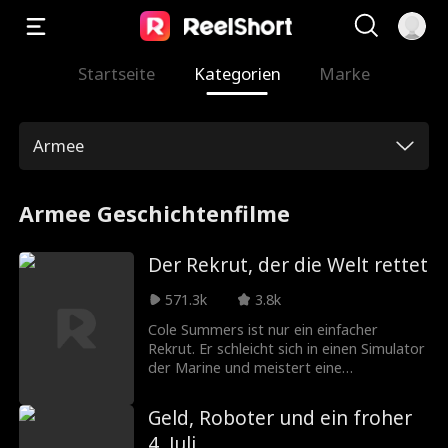
Startseite
Kategorien
Marke
Armee
Armee Geschichtenfilme
Der Rekrut, der die Welt rettet
571.3k
3.8k
Cole Summers ist nur ein einfacher
Rekrut. Er schleicht sich in einen Simulator
der Marine und meistert eine
Flugsimulation, die sonst niemand schafft.
Plötzlich ist er die letzte Hoffnung, den
Geld, Roboter und ein froher
nächsten Weltkrieg zu verhindern. Doch
4. Juli
erst muss er sich mit korrupten Politikern,