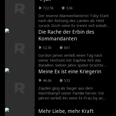
skrupellosen Tech-Bossen und seiner
722.5k
3.6k
beschmutzten Familiengeschichte
herumschlagen.
Der eiserne Marineinfanterist Toby Stark
nach der Rettung des Landes als Held
zurück. Doch seine Ex trennt sich eiskalt
von ihm, ohne zu wissen, dass er der
Die Rache der Erbin des
reichste Mann der Welt ist! Wie wird Toby
Kommandanten
sich an ihr rächen?
52.5k
661
Gordon James verließ einen Tag nach
seiner Hochzeit mit Daphne Kirk das
Bataillon. Sieben Jahre später brachte
Daphne ihren Sohn Freddy in Gordons
Meine Ex ist eine Kriegerin
Lager, um seinen Vater kennenzulernen.
Dort erfuhr sie, dass er im Lager eine
46.6k
533
andere Frau geheiratet hatte. Konflikte
Zayden ging als Sieger aus dem
mit seiner neuen Frau Flora und deren
Machtkampf seiner Familie hervor. Vor
Mutter Jane führten dazu, dass Freddy
Jahren verließ ihn seine Ex-Frau Ivy an
auf der Reise starb. Daphne schwor, ihren
seinem tiefsten Punkt. Doch Zayden liebt
Sohn mit Hilfe ihres Vaters, Marschall
sie noch immer und fordert aus Rache
Simon Kirk, zu rächen. Gordon tötete
Mehr Liebe, mehr Kraft
eine erneute Heirat. Was er nicht weiß:
Jane, um die Gunst seines mächtigen