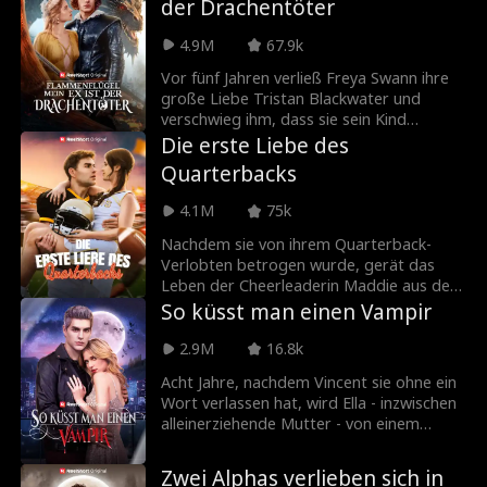
der Drachentöter
einem beinahe tödlichen Autounfall im
Victoria unerwart ihren arroganten Ex-
Koma liegt. Es dauert jedoch nicht lange,
Verlobten Carl. Diesmal ist sie
4.9M
67.9k
bis der berüchtigte Samuel Trent aus
entschlossen, all die Würde
seinem Koma erwacht und feststellt, dass
zurückzuerlangen, die sie verloren hat.
Vor fünf Jahren verließ Freya Swann ihre
er mit einer völlig Fremden verlobt ist.
große Liebe Tristan Blackwater und
verschwieg ihm, dass sie sein Kind
erwartete. Nun kehrt Tristan als
Die erste Liebe des
Drachentöter zurück und Freya steht ihm
Quarterbacks
als Zofe gegenüber. Wird sie ihm endlich
die Wahrheit gestehen?
4.1M
75k
Nachdem sie von ihrem Quarterback-
Verlobten betrogen wurde, gerät das
Leben der Cheerleaderin Maddie aus den
Fugen. Sie fühlt sich zu Cameron
So küsst man einen Vampir
hingezogen - einem Footballspieler, der
ihr seltsam vertraut vorkommt. Doch
2.9M
16.8k
neue Konflikte warten: Ihr Ex, die
Acht Jahre, nachdem Vincent sie ohne ein
Cheerleader-Kapitänin und Camerons
Wort verlassen hat, wird Ella - inzwischen
Mutter schmieden Pläne, um die beiden
alleinerziehende Mutter - von einem
auseinanderzubringen.
Hochhaus gestoßen. In letzter Sekunde
rettet sie ein geheimnisvoller, maskierter
Zwei Alphas verlieben sich in
Mann mit Flügeln. Als sie wieder zu sich