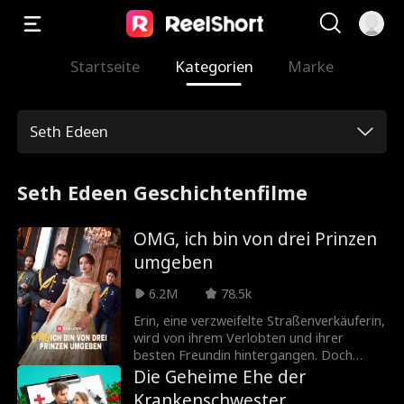
Startseite
Kategorien
Marke
Seth Edeen
Seth Edeen Geschichtenfilme
OMG, ich bin von drei Prinzen
umgeben
6.2M
78.5k
Erin, eine verzweifelte Straßenverkäuferin,
wird von ihrem Verlobten und ihrer
besten Freundin hintergangen. Doch
niemand ahnt, dass sie in Wahrheit die
Die Geheime Ehe der
lang verschollene Prinzessin ist. Als die
Krankenschwester