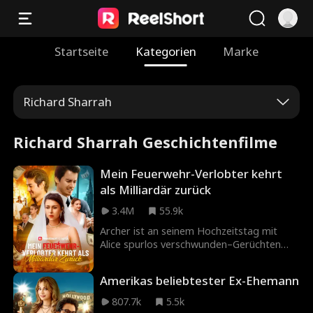
Startseite
Kategorien
Marke
Richard Sharrah
Richard Sharrah Geschichtenfilme
Mein Feuerwehr-Verlobter kehrt
als Milliardär zurück
3.4M
55.9k
Archer ist an seinem Hochzeitstag mit
Alice spurlos verschwunden–Gerüchten
zufolge kam er bei einem
Feuerwehreinsatz durch eine Explosion
Amerikas beliebtester Ex-Ehemann
ums Leben. Alices gierige Eltern versuchen
daraufhin, sie mit dem schleimigen
807.7k
5.5k
Verehrer Philip zu verheiraten. Doch bei