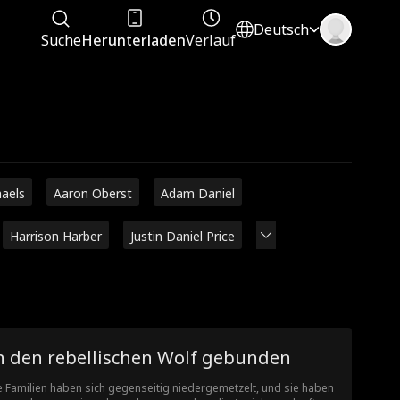
Deutsch
Suche
Herunterladen
Verlauf
haels
Aaron Oberst
Adam Daniel
Harrison Harber
Justin Daniel Price
n den rebellischen Wolf gebunden
e Familien haben sich gegenseitig niedergemetzelt, und sie haben