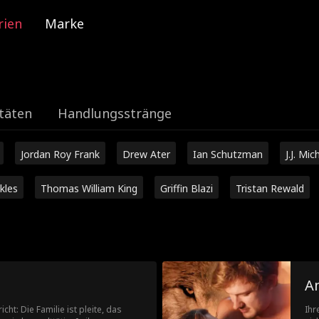
rien
Marke
täten
Handlungsstränge
Jordan Roy Frank
Drew Ater
Ian Schutzman
J.J. Mic
kles
Thomas William King
Griffin Blazi
Tristan Rewald
A
cht: Die Familie ist pleite, das
Ihr