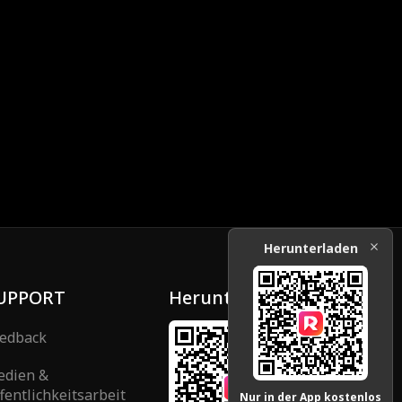
Herunterladen
UPPORT
Herunterladen
edback
edien &
fentlichkeitsarbeit
Nur in der App kostenlos