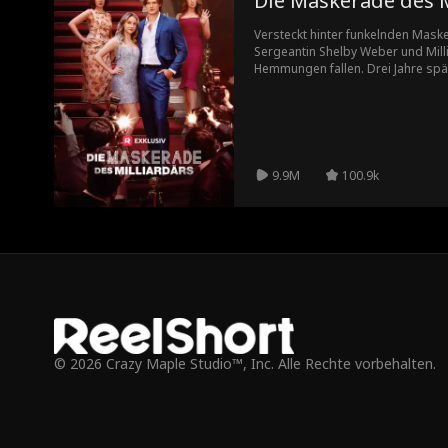
Die Maskerade des M
Versteckt hinter funkelnden Mask
Sergeantin Shelby Weber und Millia
Hemmungen fallen. Drei Jahre spät
Shelby einen obdachlosen Mann, de
Griffin. Aus seinen eigenen Gründe
Nun finden sich zwei völlig Fremd
sind, in einem ultimativen Masken
9.9M
100.9k
© 2026 Crazy Maple Studio™, Inc. Alle Rechte vorbehalten.