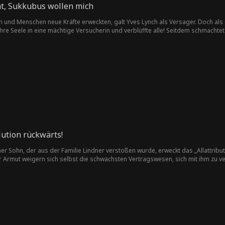
t, Sukkubus wollen mich
 und Menschen neue Kräfte erweckten, galt Yves Lynch als Versager. Doch als
ihre Seele in eine mächtige Versucherin und verblüffte alle! Seitdem schmachte
 Tausende Frauen erobern nun die Welt für Yves – und all ihre Kräfte stammen a
ution rückwärts!
cher Sohn, der aus der Familie Lindner verstoßen wurde, erweckt das „Allattrib
 Armut weigern sich selbst die schwachsten Vertragswesen, sich mit ihm zu v
an Lindner demütigt ihn gemeinsam mit seiner Freundin Saskia öffentlich als u
r-Ursprungssystem“. In einer Zeit, in der alle ihre Vertragswesen evolvieren l
ten Vertragswesen, dem Leeren-Azurdrachen!