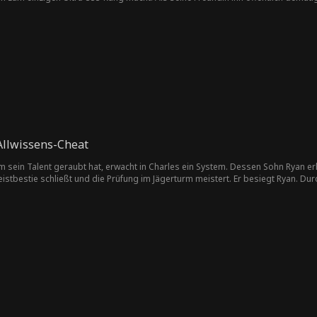
einer Eltern als Kriegsgott zurück und Kael stellt sich dem Kampf.
Allwissens-Cheat
 sein Talent geraubt hat, erwacht in Charles ein System. Dessen Sohn Ryan erh
eistbestie schließt und die Prüfung im Jägerturm meistert. Er besiegt Ryan. Du
m seiner Bestie. Um seine Eltern zu finden, betritt er eine andere Welt...