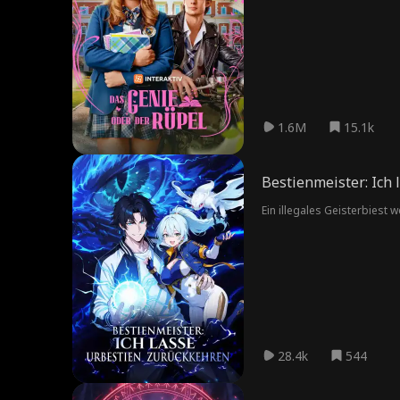
1.6M
15.1k
Bestienmeister: Ich
Ein illegales Geisterbiest
28.4k
544