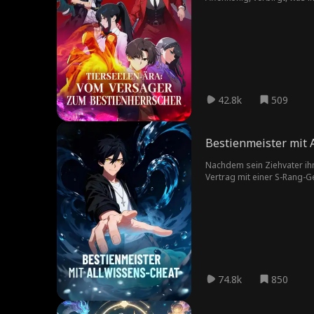
Doch nun kehrt der Mörder s
42.8k
509
Bestienmeister mit 
Nachdem sein Ziehvater ihm
Vertrag mit einer S-Rang-G
Fähigkeiten und das Wachstu
74.8k
850