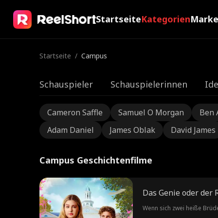
Startseite
Kategorien
Mark
Startseite
/
Campus
Schauspieler
Schauspielerinnen
Ide
Cameron Saffle
Samuel O Morgan
Ben 
Adam Daniel
James Oblak
David James
Campus Geschichtenfilme
Das Genie oder der 
Wenn sich zwei heiße Brüde