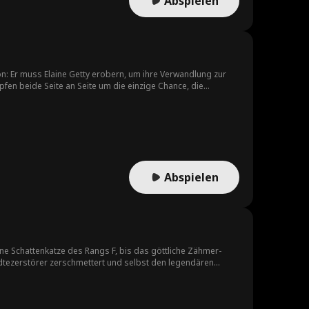
Abspielen
n: Er muss Elaine Getty erobern, um ihre Verwandlung zur
fen beide Seite an Seite um die einzige Chance, die
Abspielen
e Schattenkatze des Rangs F, bis das göttliche Zähmer-
Städtezerstörer zerschmettert und selbst den legendären
den sie im Stich ließ, die Zerstörung längst hinter sich