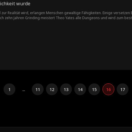
lichkeit wurde
l zur Realität wird, erlangen Menschen gewaltige Fähigkeiten. Einige versetzen
ch zehn Jahren Grinding meistert Theo Yates alle Dungeons und wird zum besten 
ie neue Kultivierungswelt zu beherrschen.
1
...
11
12
13
14
15
16
17