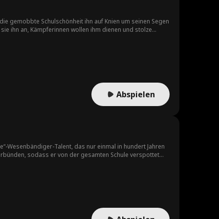
 die gemobbte Schulschönheit ihn auf Knien um seinen Segen
t sie ihn an, Kämpferinnen wollen ihm dienen und stolze
llein von ihm!
Abspielen
ute“-Wesenbändiger-Talent, das nur einmal in hundert Jahren
erbünden, sodass er von der gesamten Schule verspottet
nfähig. Doch gerade durch ihre Provokationen erweckt Lukas
assen, führt er eine von allen verachtete Grünraupe zur