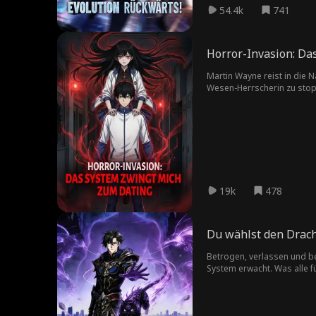
54.4k
741
Horror-Invasion: Da
Martin Wayne reist in die 
Wesen-Herrscherin zu stopp
Geschichte umzuschreiben
19k
478
Du wählst den Drach
Betrogen, verlassen und be
System erwacht. Was alle fü
Leerenverschlinger übertrif
gelassen hat und auf dem W