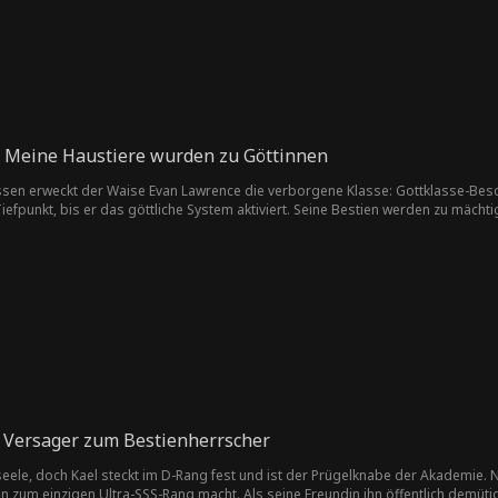
: Meine Haustiere wurden zu Göttinnen
assen erweckt der Waise Evan Lawrence die verborgene Klasse: Gottklasse-Bes
 Tiefpunkt, bis er das göttliche System aktiviert. Seine Bestien werden zu mäc
it seinen Gefährten an die Weltspitze.
 Versager zum Bestienherrscher
seele, doch Kael steckt im D-Rang fest und ist der Prügelknabe der Akademie. 
hn zum einzigen Ultra-SSS-Rang macht. Als seine Freundin ihn öffentlich demütig