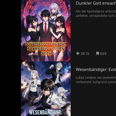
Dunkler Gott erwach
Als die Apokalypse anbrach
anflehte, verwandelte sich 
Schönheiten buhlen um ihn.
38.1k
669
Wesenbändiger: Evol
Lukas Lindner, ein uneheli
vorkommt. Aufgrund seiner
wird. Sein Halbbruder Fabi
das „Stärkste Wesenbändige
Urform zurück, zum stärks