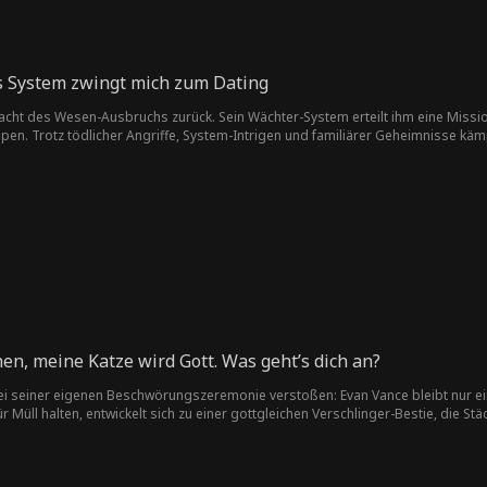
s System zwingt mich zum Dating
Nacht des Wesen-Ausbruchs zurück. Sein Wächter-System erteilt ihm eine Missio
en. Trotz tödlicher Angriffe, System-Intrigen und familiärer Geheimnisse kämp
.
en, meine Katze wird Gott. Was geht’s dich an?
i seiner eigenen Beschwörungszeremonie verstoßen: Evan Vance bleibt nur ein
r Müll halten, entwickelt sich zu einer gottgleichen Verschlinger-Bestie, die 
ft. Währenddessen ahnt das angebliche Genie Iris Moore nicht, dass der Mann, 
eg ist, ein Gott zu werden.