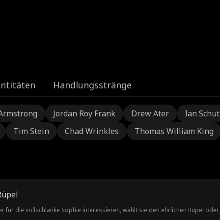
e
ntitäten
Handlungsstränge
Armstrong
Jordan Roy Frank
Drew Ater
Ian Schu
Tim Stein
Chad Wrinkles
Thomas William King
Rüpel
r für die vollschlanke Sophie interessieren, wählt sie den ehrlichen Rüpel od