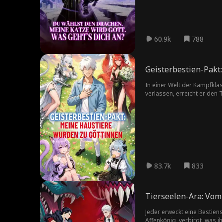
60.9k
788
Geisterbestien-Pakt
In einer Welt der Kampfkl
verlassen, erreicht er den
Status ringt, stürmt Evan m
83.7k
833
Tierseelen-Ära: Vom
Jeder erweckt eine Bestien
Affenkönig, verbirgt, was i