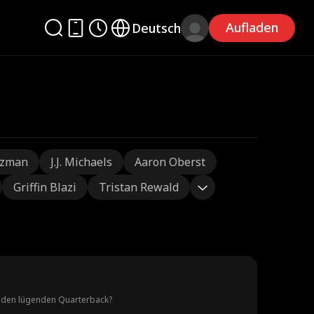
Aufladen
Deutsch
tzman
J.J. Michaels
Aaron Oberst
Griffin Blazi
Tristan Rewald
er den lügenden Quarterback?