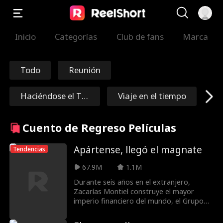
Inicio
Categorías
Club de fans
Marca
Todo
Reunión
Haciéndose el To
Viaje en el tiempo
nto
Redención
Harén
Inmortal
Cuento de Regreso Películas
Mariscal/General
Femenino
Apártense, llegó el magnate
Tendencias
67.9M
1.1M
Tóxico
Ryan Watson He
Durante seis años en el extranjero,
Zacarías Montiel construye el mayor
nderson
Brittany Marsice
Alexandria Watts
imperio financiero del mundo, el Grupo
Centurión, bajo el nombre de "Señor Z",
k
incluso ayudando al actual presidente a