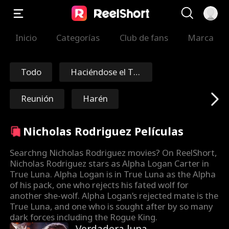
Inicio
Categorías
Club de fans
Marca
Todo
Haciéndose el To
nto
Reunión
Harén
Viaje en el tiempo
Redención
Nicholas Rodriguez Películas
Inmortal
Mariscal/General
Searchng Nicholas Rodriguez movies? On ReelShort,
Nicholas Rodriguez stars as Alpha Logan Carter in
True Luna. Alpha Logan is in True Luna as the Alpha
Nick Ritacco
Mafia
of his pack, one who rejects his fated wolf for
another she-wolf. Alpha Logan’s rejected mate is the
Enemigos hasta
Reencarnación
True Luna, and one who is sought after by so many
dark forces including the Rogue King.
Amantes