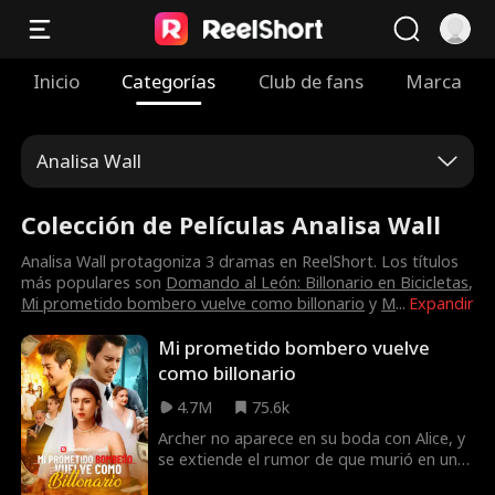
Inicio
Categorías
Club de fans
Marca
Analisa Wall
Colección de Películas Analisa Wall
Analisa Wall protagoniza 3 dramas en ReelShort. Los títulos
más populares son
Domando al León: Billonario en Bicicletas
,
Mi prometido bombero vuelve como billonario
y
M
...
Expandir
Mi prometido bombero vuelve
como billonario
4.7M
75.6k
Archer no aparece en su boda con Alice, y
se extiende el rumor de que murió en una
explosión durante la extinción de un