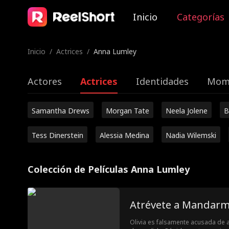
Inicio
Categorías
Inicio
/
Actrices
/
Anna Lumley
Actores
Actrices
Identidades
Mome
Samantha Drews
Morgan Tate
Neela Jolene
B
Tess Dinerstein
Alessia Medina
Nadia Wilemski
Colección de Películas Anna Lumley
Atrévete a Mandar
Olivia es falsamente acusada de a