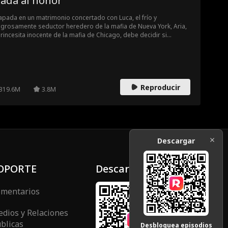
tada al honor
apada en un matrimonio concertado con Luca, el frío y
igrosamente seductor heredero de la mafia de Nueva York, Aria,
princesita inocente de la mafia de Chicago, debe decidir si
regar su cuerpo —y quizás su corazón— a un hombre que nació
la violencia es su mayor traición o su única chance de sobrevivir.
Reproducir
319.6M
3.8M
Descargar
OPORTE
Descargar
mentarios
dios y Relaciones
blicas
Desbloquea episodios