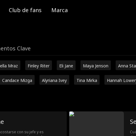
Club de fans
Marca
ntos Clave
ella Mraz
Finley Riter
Eli Jane
Maya Jenson
Anna Sta
Candace Mizga
Alyriana Ivey
Tina Mirka
Hannah Lower
me
Se
costarse con su jefe y es
Cua