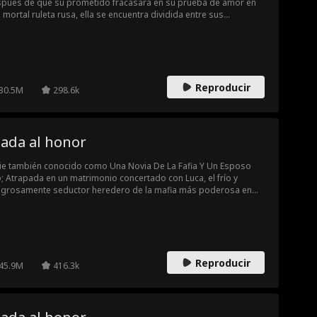
pués de que su prometido fracasara en su prueba de amor en
 mortal ruleta rusa, ella se encuentra dividida entre sus
ncipios morales y su creciente atracción por el peligroso hombre
 no se detendrá ante nada para hacerla suya.
Reproducir
30.5M
298.6k
tada al honor
ie también conocido como Una Novia De La Fafia Y Un Esposo
o; Atrapada en un matrimonio concertado con Luca, el frío y
igrosamente seductor heredero de la mafia más poderosa en
ombia, Aria, la princesita inocente de otra familia mafiosa, debe
idir si entregar su cuerpo —y quizás su corazón— a un hombre
 nació de la violencia es su mayor traición o su única chance de
revivir.
Reproducir
45.9M
416.3k