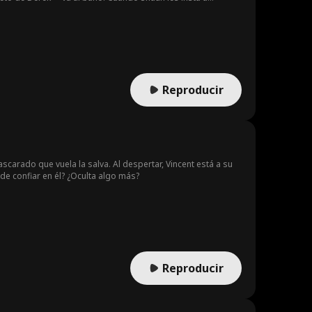
ompiéndole las costillas en el proceso. Ingrata, Jessica
. Obligado a revelar la condición de Derek, Shaun suplica,
opio prometido.
Reproducir
carado que vuela la salva. Al despertar, Vincent está a su
e confiar en él? ¿Oculta algo más?
Reproducir