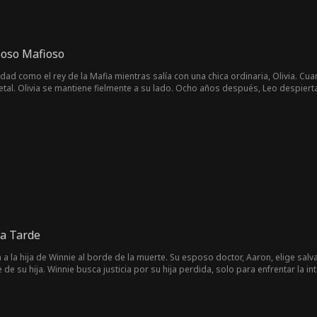
poso Mafioso
dad como el rey de la Mafia mientras salía con una chica ordinaria, Olivia. Cu
etal. Olivia se mantiene fielmente a su lado. Ocho años después, Leo despiert
an que Leo solo es un pobre tipo en silla de ruedas, ajenos a que él en realid
a Tarde
a la hija de Winnie al borde de la muerte. Su esposo doctor, Aaron, elige salva
te de su hija. Winnie busca justicia por su hija perdida, solo para enfrentar la