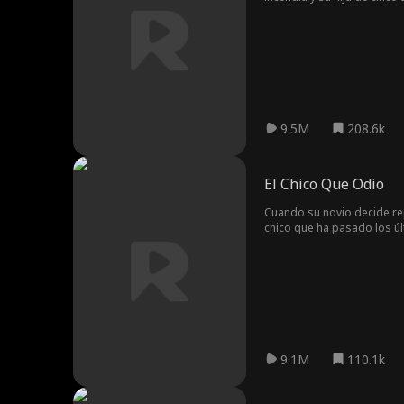
capitán de bomberos. Neces
engañar a su esposo. Ella 
hacer que se mueva. Karen 
9.5M
208.6k
El Chico Que Odio
Cuando su novio decide rep
chico que ha pasado los úl
veces: Tristan Montgomery,
decisión: ¿seguirá viviend
9.1M
110.1k