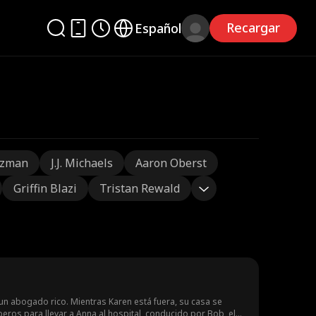
Recargar
Español
tzman
J.J. Michaels
Aaron Oberst
Griffin Blazi
Tristan Rewald
 un abogado rico. Mientras Karen está fuera, su casa se
eros para llevar a Anna al hospital, conducido por Bob, el