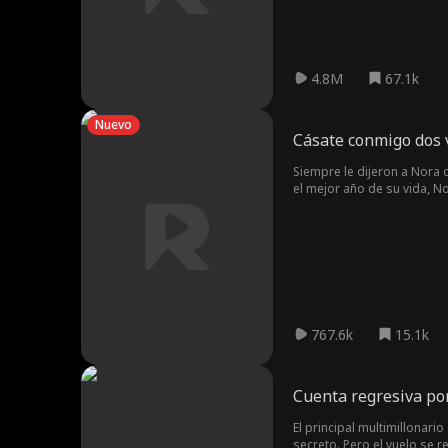
4.8M
67.1k
Nuevo
Cásate conmigo dos v
Siempre le dijeron a Nora 
el mejor año de su vida, N
desesperado por reconquista
Fuera como el mejor "exes
767.6k
15.1k
Cuenta regresiva por 
El principal multimillonari
secreto. Pero el vuelo se 