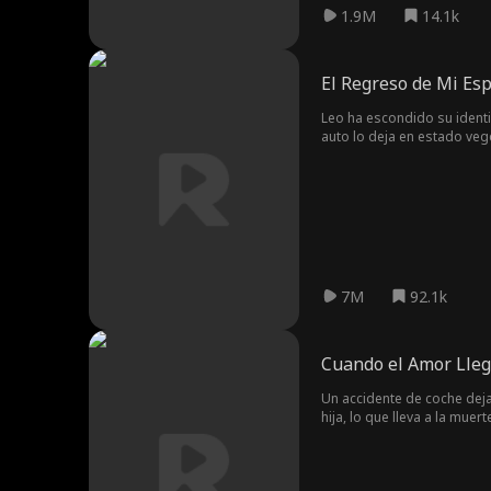
1.9M
14.1k
El Regreso de Mi Es
Leo ha escondido su identi
auto lo deja en estado veg
familiares de Olivia piens
más poderosa del mundo.
7M
92.1k
Cuando el Amor Lleg
Un accidente de coche deja 
hija, lo que lleva a la muer
esposo.