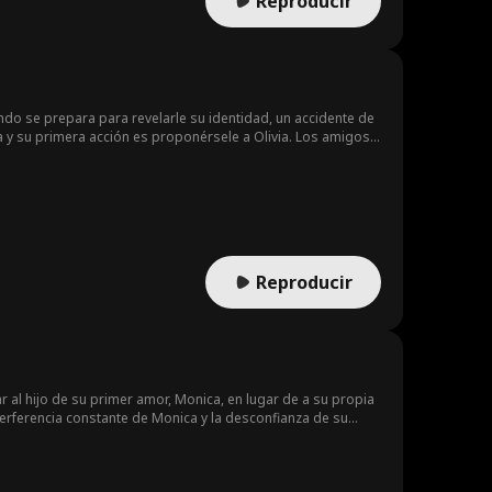
Reproducir
ando se prepara para revelarle su identidad, un accidente de
a y su primera acción es proponérsele a Olivia. Los amigos y
ad es Don Gambino, el heredero de la familia de Mafiosos
Reproducir
r al hijo de su primer amor, Monica, en lugar de a su propia
 interferencia constante de Monica y la desconfianza de su