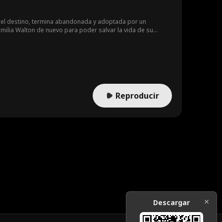
 del destino, termina abandonada y adoptada por un
amilia Walton de nuevo para poder salvar la vida de su
 a tiempo o será ya muy tarde para Amelia?
Reproducir
Descargar