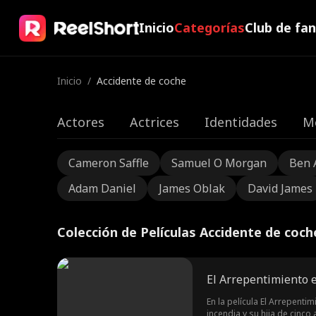
Inicio
Categorías
Club de fa
Inicio
/
Accidente de coche
Actores
Actrices
Identidades
M
Cameron Saffle
Samuel O Morgan
Ben 
Adam Daniel
James Oblak
David James
Colección de Películas Accidente de coch
El Arrepentimiento e
En la película El Arrepent
incendia y su hija de cinc