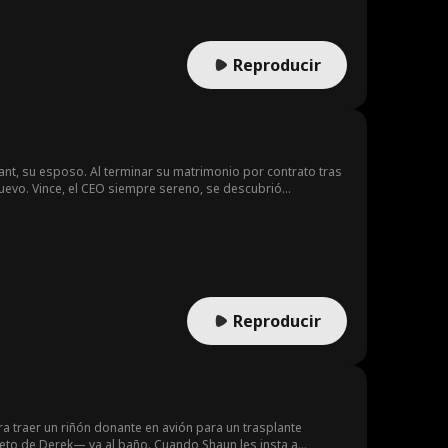
Reproducir
ant, su esposo. Al terminar su matrimonio por contrato tras
nuevo. Vince, el CEO siempre sereno, se descubrió
aparazón que él tardó un año en abrir, decidió que bastaba.
con todo.
Reproducir
ara traer un riñón donante en avión para un trasplante
ieto de Derek— va al baño. Cuando Shaun les insta a