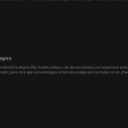
illa. Después del despegue, Kim sufre un ataque al corazón y Shaun la salva, r
e de manera humillante. Cuando él se niega, ella amenaza con destruir el riñón
asta que rompe el estuche y ve el nombre en él: Derek Wolf, el abuelo de su pr
mpiro
incent la dejara, Ella, madre soltera, cae de una azotea y un misterioso enmas
rado, pero dice que sus enemigos la buscan y exige que se mude con él. ¿Pued