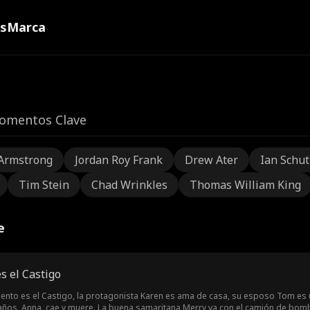
ns
Marca
omentos Clave
Armstrong
Jordan Roy Frank
Drew Ater
Ian Schu
Tim Stein
Chad Wrinkles
Thomas William King
e
s el Castigo
imiento es el Castigo, la protagonista Karen es ama de casa, su esposo Tom es
o años, Anna, cae y muere. La buena samaritana Merry va con el camión de bomb