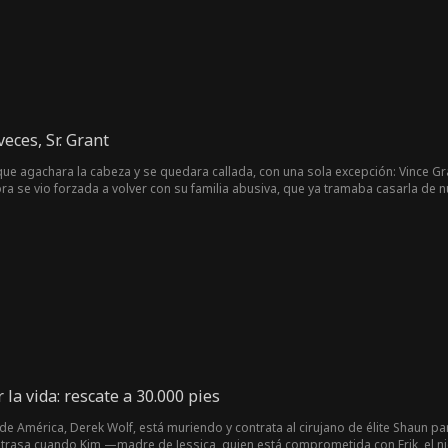
eces, Sr. Grant
que agachara la cabeza y se quedara callada, con una sola excepción: Vince Gr
ora se vio forzada a volver con su familia abusiva, que ya tramaba casarla de 
rla, aunque ella lo dejó sin mirar atrás. Al verla encerrarse otra vez en el c
poso" jamás visto o como su verdadero esposo, sin contratos, la protegería 
la vida: rescate a 30.000 pies
o de América, Derek Wolf, está muriendo y contrata al cirujano de élite Shaun p
retrasa cuando Kim —madre de Jessica, quien está comprometida con Erik, el n