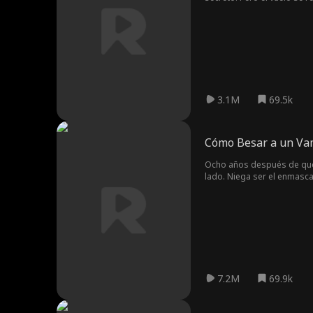
apresurarse, Jessica lo hum
exige que Shaun se disculp
pero Jessica no le cree, h
3.1M
69.5k
Cómo Besar a un Va
Ocho años después de que V
lado. Niega ser el enmasca
7.2M
69.9k