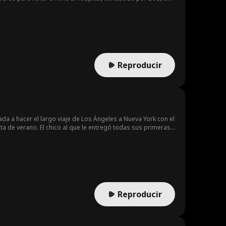
omberos choca con el coche de Karen, que regresa de
, la paramédica, así como amables transeúntes, intentan
ropia hija.
Reproducir
a a hacer el largo viaje de Los Ángeles a Nueva York con el
ta de verano. El chico al que le entregó todas sus primeras
mientos (¿mutuos?) por Tristan, Samantha debe tomar una
Reproducir