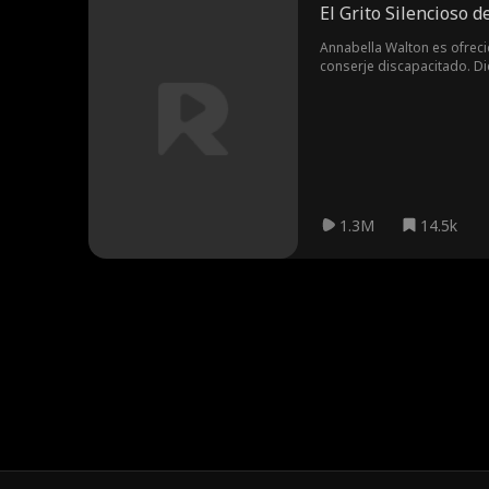
El Grito Silencioso d
Annabella Walton es ofreci
conserje discapacitado. Di
padre, pero esta vez como 
1.3M
14.5k