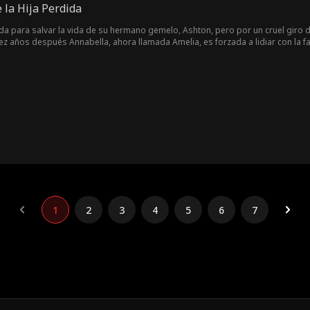
e la Hija Perdida
da para salvar la vida de su hermano gemelo, Ashton, pero por un cruel giro
ez años después Annabella, ahora llamada Amelia, es forzada a lidiar con la f
la víctima de sus horrendos ataques. ¿Podrán los Walton descubrir la verdad
1
2
3
4
5
6
7