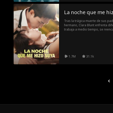
La noche que me hi
Tras la trágica muerte de sus pa
hermano, Clara Blunt enfrenta di
trabaja a medio tiempo, se reen
secreto durante ocho años. Comp
al resurgir viejos conflictos famil
alejarla. Lo que ella no sabe es 
profundamente enamorado de ell
1.7M
31.1k