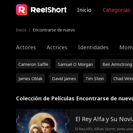
Inicio
Categorías
Inicio
/
Encontrarse de nuevo
Actores
Actrices
Identidades
Mome
Cameron Saffle
Samuel O Morgan
Ben Armstrong
James Oblak
David James
Tim Stein
Chad Wrin
Colección de Películas Encontrarse de nuev
El Rey Alfa y Su Nov
El Rey Alfa, Killian Storm, tiene u