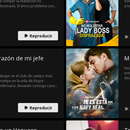
e romper la maldición es
Vio
destinada. El único problema con
a l
 es humana y los humanos no
¿Y 
 Habrá que tomar una dura
un 
ro ella muere. Pero si no lo hacen,
Reproducir
azón de mi jefe
Mi
Hac
ent
abajar en el club de campo más
deu
rrumpe en la vida de Royce
Jul
illonario, llevando consigo caos y
chi
o todo por su relación prohibida,
ame
a su padre en su lecho de muerte.
rod
opo
Reproducir