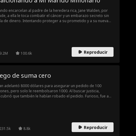
aicionando a Mi Marido Millonario
ndo encarcelan al padre de la heredera rica, Jane Walden, por
ude, a ella le toca combatir el cáncer y un embarazo secreto sin
a de dinero. Intentando proteger a su prometido y a su nueva
pañía del desastre de su vida, ella finge una aventura para que
pierda su amor. Pero años después, aunque finalmente ya él es un
timillonario, Vincent aún no olvida a Jane. ¿Cómo le explica a
cent que es padre de un niño de 7 años llamado Dylan?
Reproducir
9.2M
100.6k
uego de suma cero
an adelantó 8000 dólares para asegurar un pedido de 100
lones, pero solo le reembolsaron 1000. Al buscar justicia,
cubrió que también le habían robado el pedido. Furioso, fue a
idir la cuenta con el cliente, y ahí cambió su destino...
Reproducir
231.5k
8.8k