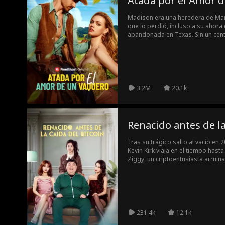
Atada por el Amor 
Madison era una heredera de Man
que lo perdió, incluso a su ahora 
abandonada en Texas. Sin un cen
termina en un bar local, donde ca
rudo y peligrosamente sexy tío v
apasionada, Beau le ofrece un tra
Ahora Madison cambia las perlas
caballos… y tal vez hasta un vaqu
3.2M
20.1k
Renacido antes de la
Tras su trágico salto al vacío en
Kevin Kirk viaja en el tiempo hast
Ziggy, un criptoentusiasta arruin
un momento clave antes de conoce
del infame colapso del 19 de may
enmendar sus errores. Pero, mient
descubrirá una verdad inesperada
231.4k
12.1k