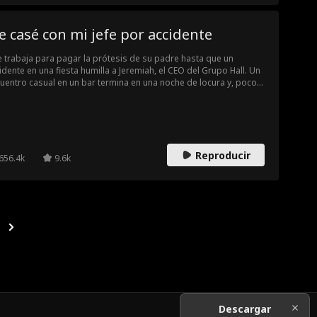
 casé con mi jefe por accidente
 trabaja para pagar la prótesis de su padre hasta que un
idente en una fiesta humilla a Jeremiah, el CEO del Grupo Hall. Un
uentro casual en un bar termina en una noche de locura y, poco
pués, ella se convierte en su secretaria. Ante el sabotaje laboral
n embarazo inesperado, Jeremiah le propone matrimonio. Lo que
ieza por conveniencia se transforma en amor verdadero
ntras enfrentan juntos intrigas corporativas y los desafíos de la
a.
Reproducir
656.4k
9.6k
Descargar