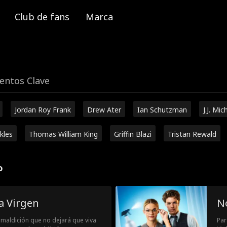
Club de fans
Marca
ntos Clave
Jordan Roy Frank
Drew Ater
Ian Schutzman
J.J. Mic
kles
Thomas William King
Griffin Blazi
Tristan Rewald
o
ia Virgen
No
na maldición que no dejará que viva
Par