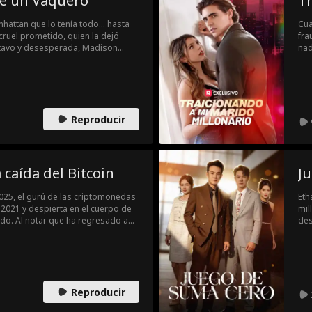
de un Vaquero
Tr
hattan que lo tenía todo… hasta
Cua
cruel prometido, quien la dejó
fra
tavo y desesperada, Madison
nad
e en los brazos de Beau Hayes, el
com
aquero de su ex. Tras una noche
él 
bajo y un refugio inesperado.
mul
 por botas vaqueras, monta toros,
Vin
ero.
Reproducir
 caída del Bitcoin
J
 2025, el gurú de las criptomonedas
Eth
a 2021 y despierta en el cuerpo de
mil
ado. Al notar que ha regresado a
des
r a su novia Luna y en vísperas
div
o, Kevin ve la oportunidad de
ras guía a Ziggy hacia el éxito,
 sobre su viaje temporal...
Reproducir