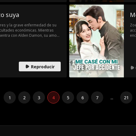
zo suya
Me
dres y la grave enfermedad de su
Zoe
ficultades económicas. Mientras
acc
cuentra con Alden Damon, su amor
enc
arten una noche de pasión, pero
des
iares, Alden se ve obligado a
y u
que Alden siempre ha estado
emp
a.
mie
vid
Reproducir
1
2
3
4
5
6
7
...
21