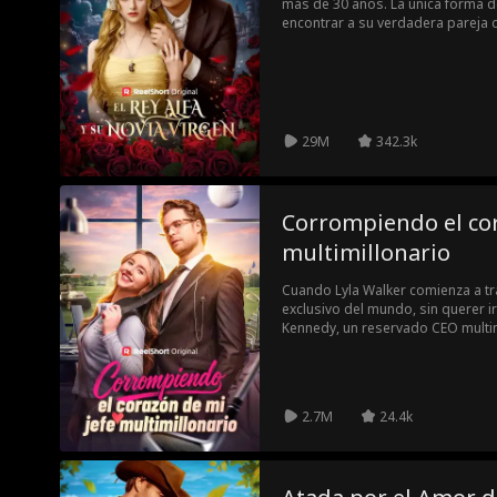
más de 30 años. La única forma d
encontrar a su verdadera pareja 
esto es que su pareja destinada
pueden aparearse con los Alfas.
decisión: si se aparean él vive, pe
él morirá.
29M
342.3k
Corrompiendo el cor
multimillonario
Cuando Lyla Walker comienza a tr
exclusivo del mundo, sin querer i
Kennedy, un reservado CEO multim
tentación. Dispuesta a arriesgarl
ignora la promesa que él le hizo 
2.7M
24.4k