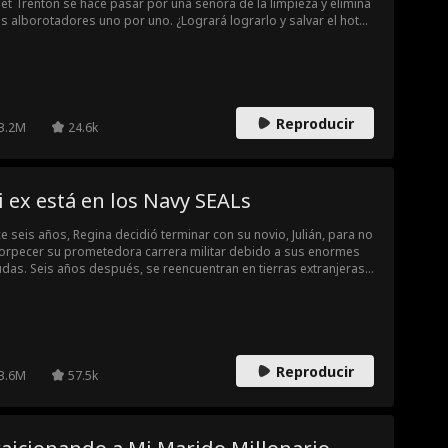
let Trenton se hace pasar por una señora de la limpieza y elimina
os alborotadores uno por uno. ¿Logrará lograrlo y salvar el hotel?
su sexy nueva directora de operaciones, Kasey Johnson, es solo
poderoso aliado o algo más?
Reproducir
3.2M
24.6k
 ex está en los Navy SEALs
e seis años, Regina decidió terminar con su novio, Julián, para no
orpecer su prometedora carrera militar debido a sus enormes
das. Seis años después, se reencuentran en tierras extranjeras:
ián es ahora un oficial de alto rango y Regina, madre soltera. La
spa entre ellos vuelve a encenderse, pero su conexión se ve
nazada por las diferencias de clase y la presión de quienes los
ean. ¿Será que esta vez el amor podrá darles una segunda
rtunidad?
Reproducir
3.6M
57.5k