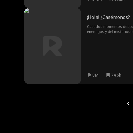
¡Hola! ¿Casémonos?
Casados momentos después 
enemigos y del misterios
8M
74.6k