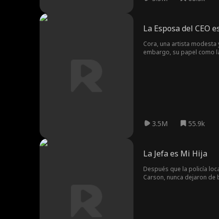
La Esposa del CEO e
Cora, una artista modesta y
embargo, su papel como la
3.5M
55.9k
La Jefa es Mi Hija
Después que la policía loca
Carson, nunca dejaron de 
años de intentos desesperad
el mismísimo hogar donde c