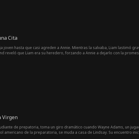
na Cita
ja joven hasta que casi agreden a Annie. Mientras la salvaba, Liam lastimó gra
lland reveló que Liam era su heredero, forzando a Annie a dejarlo con la prome
o. Seis años después, Annie es una conserje y Liam es el heredero de los Holla
es, pero ella lo evita temiendo por la seguridad de su hijo, Henry, y sintiend
de que Annie regresará con Henry. Él planifica cuidadosamente quitar los obst
a Virgen
tudiante de prepatoria, toma un giro dramático cuando Wayne Adams, un jugad
bol americano de la preparatoria, se muda a casa de Lindsay. Su encuentro ini
de su papá. Decidida a encontrar un novio antes de la graduación, los inten