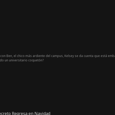
s. Sin embargo, Wayne siempre está allí para ayudarla siempre que Lindsay t
 una relación secreta. Mientras tanto, el acoso en la preparatoria se hace m
zos se ganan el apoyo y el respecto de la comunidad escolar. Al final, Linds
aprueba su relación.
on Ben, el chico más ardiente del campus, Kelsey se da cuenta que está emba
do un universitario coquetón?
Secreto Regresa en Navidad