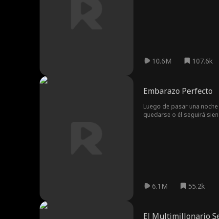
con chicos poco confiable
profundo, los dos empiezan
sus compañeros. Sus esfuer
graduación, y Mike por fin 
10.6M
107.6k
Embarazo Perfecto
Luego de pasar una noche c
quedarse o él seguirá sien
6.1M
55.2k
El Multimillonario 