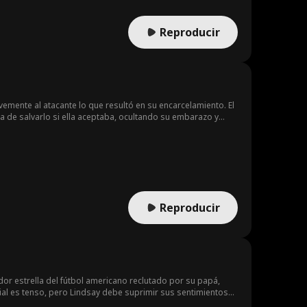
Reproducir
vemente al atacante lo que resultó en su encarcelamiento. El
sa de salvarlo si ella aceptaba, ocultando su embarazo y
nd. A pesar del resentimiento, Liam todavía ama a Annie y la
o culpa por el pasado. Liam decide recuperarla enfocándose
áculos que los separaron.
Reproducir
or estrella del fútbol americano reclutado por su papá,
cial es tenso, pero Lindsay debe suprimir sus sentimientos
tos de Lindsay a menudo acaban en situaciones incómodas