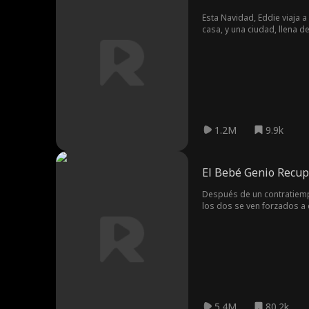
Esta Navidad, Eddie viaja a
casa, y una ciudad, llena 
1.2M
9.9k
El Bebé Genio Recup
Después de un contratiempo
los dos se ven forzados a c
completamente sola mientra
Sin embargo, después de 6 
perdido...
5.4M
80.2k