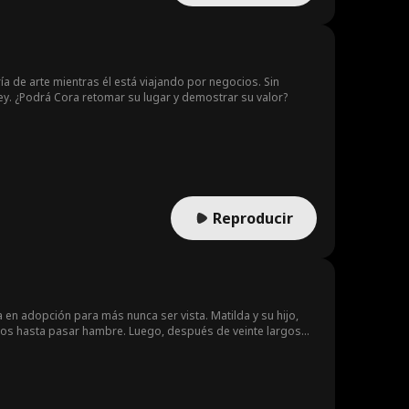
ía de arte mientras él está viajando por negocios. Sin
y. ¿Podrá Cora retomar su lugar y demostrar su valor?
Reproducir
ta en adopción para más nunca ser vista. Matilda y su hijo,
ados hasta pasar hambre. Luego, después de veinte largos
millonaria, la Señorita Atkins, y su compañía va a destruir