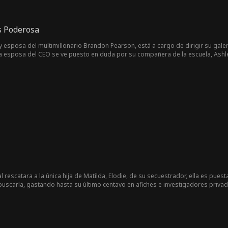
s Poderosa
 esposa del multimillonario Brandon Pearson, está a cargo de dirigir su galer
 esposa del CEO se ve puesto en duda por su compañera de la escuela, Ashle
l rescatara a la única hija de Matilda, Elodie, de su secuestrador, ella es pues
buscarla, gastando hasta su último centavo en afiches e investigadores priv
os de conseguir a Elodie, ella regresa. Excepto que ahora ella es la CEO multi
reció; y la única pista que queda que puede reunir a su familia una vez más