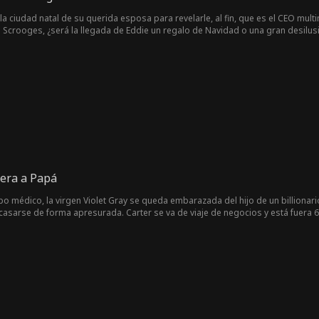
 la ciudad natal de su querida esposa para revelarle, al fin, que es el CEO mult
de Scrooges, ¿será la llegada de Eddie un regalo de Navidad o una gran desilus
era a Papá
 médico, la virgen Violet Gray se queda embarazada del hijo de un billionario
asarse de forma apresurada. Carter se va de viaje de negocios y está fuera 6 añ
s trabaja en un hotel de 5 estrellas. Inesperadamente, el hotel es adquirido 
años separados, ya no se reconocen. Por casualidad, Violet descubre que su 