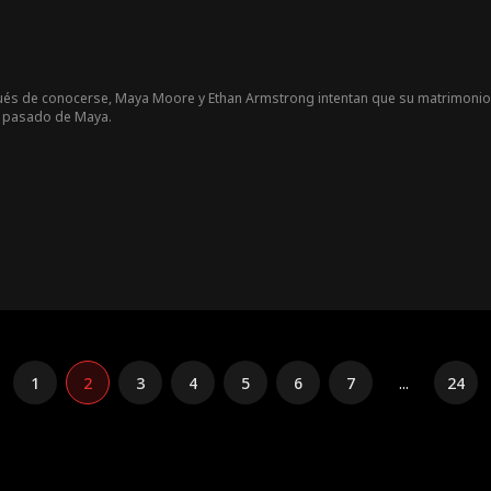
de conocerse, Maya Moore y Ethan Armstrong intentan que su matrimonio es
o pasado de Maya.
1
2
3
4
5
6
7
...
24