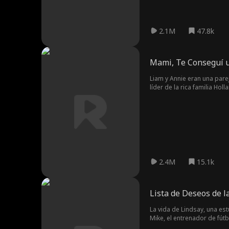
2.1M
47.8k
Mami, Te Conseguí u
Liam y Annie eran una pare
líder de la rica familia Ho
fingiendo preferir el diner
salva en repetidas ocasion
en Henry, con la creencia 
2.4M
15.1k
Lista de Deseos de l
La vida de Lindsay, una es
Mike, el entrenador de fút
debido a las advertencias 