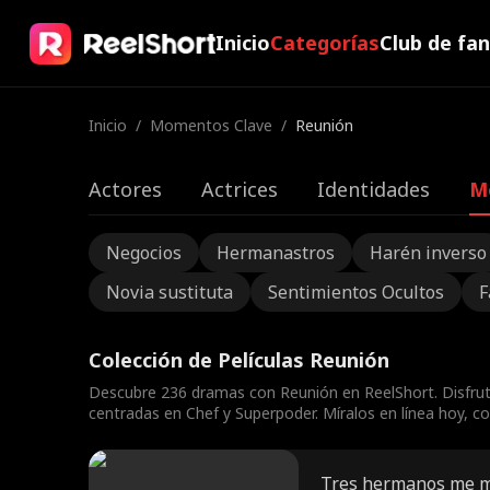
Inicio
Categorías
Club de fa
Inicio
/
Momentos Clave
/
Reunión
Actores
Actrices
Identidades
M
Negocios
Hermanastros
Harén inverso
Novia sustituta
Sentimientos Ocultos
F
Colección de Películas Reunión
Descubre 236 dramas con Reunión en ReelShort. Disfru
centradas en Chef y Superpoder. Míralos en línea hoy, co
Tres hermanos me 