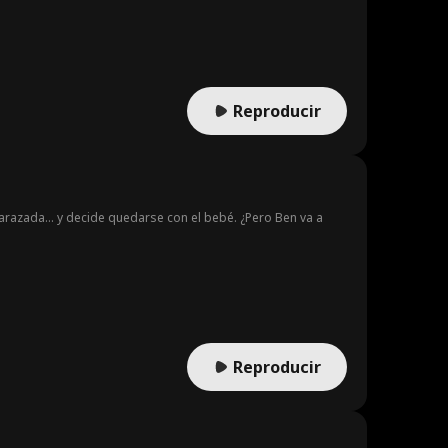
iene problemas. A medida que su vínculo se hace más
ás intenso, lo que provoca que Lindsay salga en defensa de
ay y Wayner son coronados Rey y Reina del baile de
Reproducir
razada... y decide quedarse con el bebé. ¿Pero Ben va a
Reproducir