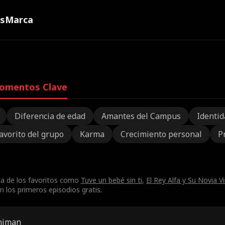
ns
Marca
omentos Clave
Diferencia de edad
Amantes del Campus
Identid
avorito del grupo
Karma
Crecimiento personal
P
ta de los favoritos como
Tuve un bebé sin ti
,
El Rey Alfa y Su Novia V
n los primeros episodios gratis.
miman