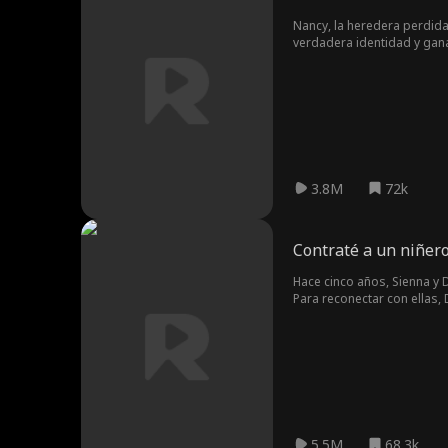
Nancy, la heredera perdida 
verdadera identidad y gana
3.8M
72k
Contraté a un niñero
Hace cinco años, Sienna y 
Para reconectar con ellas, 
como una familia?
5.5M
68.3k