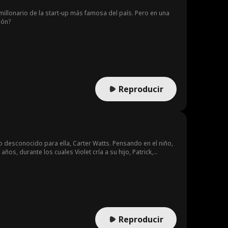
imillonario de la start-up más famosa del país. Pero en una
ión?
Reproducir
 desconocido para ella, Carter Watts. Pensando en el niño,
os, durante los cuales Violet cría a su hijo, Patrick,
por un nuevo y misterioso propietario — ¡el mismo Carter!
encantador jefe, Carter Watts, es en realidad su esposo
Reproducir