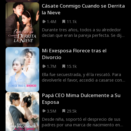
por información sobre su paradero. Cinco
Cásate Conmigo Cuando se Derrita
años más tarde, él la encuentra
la Nieve
inesperadamente y descubre que tienen
tres hijos juntos. Comienza un esfuerzo
1.4M
11.1k
decidido para reconquistarla.
Durante tres años, todos a su alrededor
decían que eran la pareja perfecta. Se dijo
tanto que incluso ella empezó a creerlo.
Sin embargo, con el tiempo se dio cuenta
Mi Exesposa Florece tras el
de que, después de todo, nunca
Divorcio
pertenecieron al mismo mundo.
1.7M
15.1k
Ella fue secuestrada, y él la rescató. Para
devolverle el favor, accedió a casarse con
él. Pero él la confundió con otra mujer… y
pidió el divorcio. Cuando la verdad salió a
Papá CEO Mima Dulcemente a Su
la luz, solo quiso una cosa: recuperarla.
Esposa
3.5M
29.5k
Desde niña, soportó el desprecio de sus
padres por una marca de nacimiento en
su rostro. Inesperadamente, lo salvó de