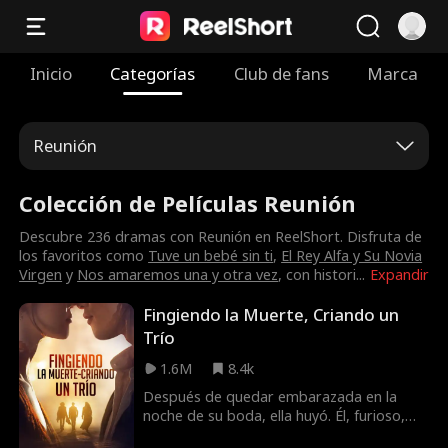
Inicio
Categorías
Club de fans
Marca
Reunión
Colección de Películas Reunión
Descubre 236 dramas con Reunión en ReelShort. Disfruta de
los favoritos como
Tuve un bebé sin ti
,
El Rey Alfa y Su Novia
Virgen
y
Nos amaremos una y otra vez
, con histori
...
Expandir
Fingiendo la Muerte, Criando un
Trío
1.6M
8.4k
Después de quedar embarazada en la
noche de su boda, ella huyó. Él, furioso,
ofreció una recompensa de diez millones