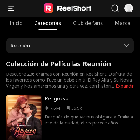
Inicio
Categorías
Club de fans
Marca
Reunión
Colección de Películas Reunión
Descubre 236 dramas con Reunión en ReelShort. Disfruta de
los favoritos como
Tuve un bebé sin ti
,
El Rey Alfa y Su Novia
Virgen
y
Nos amaremos una y otra vez
, con histori
...
Expandir
Peligroso
7.6M
55.9k
Después de que Vicious obligara a Emilia a
irse de la ciudad, él reaparece años
después con una oferta que no puede
rechazar: un trabajo que podría