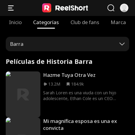
Inicio
Categorías
Club de fans
Marca
Barra
Películas de Historia Barra
Hazme Tuya Otra Vez
13.2M
184.9k
Sarah Loren es una viuda con un hijo
adolescente, Ethan Cole es un CEO
importante que quiere adquirir su
empresa. Es arrogante, brillante e
innecesariamente atractivo, y no se
Mi magnífica esposa es una ex
detendrá ante nada para conseguir lo que
quiere, y lo que quiere... es el corazón de
convicta
Sarah.