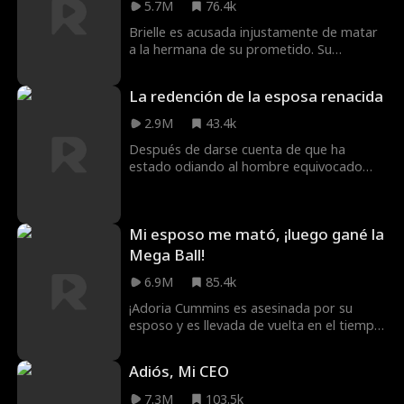
5.7M
76.4k
Brielle es acusada injustamente de matar
a la hermana de su prometido. Su
prometido se niega a creerla y la envía a la
cárcel para que se pudra. Tres años
La redención de la esposa renacida
después, Brielle intenta demostrar su
inocencia. Un misterioso y apuesto
2.9M
43.4k
desconocido, Jay, le echa una mano... Pero
Después de darse cuenta de que ha
puede que haya más en él de lo que
estado odiando al hombre equivocado
parece.
toda su vida, Elena muere en los brazos
de su esposo Marcus. Por azares del
destino, Elena es devuelta en el tiempo.
Mi esposo me mató, ¡luego gané la
No es demasiado tarde, aún tiene tiempo
para cambiarlo todo. En esta vida, no
Mega Ball!
odiará a su esposo... lo protegerá a toda
6.9M
85.4k
costa.
¡Adoria Cummins es asesinada por su
esposo y es llevada de vuelta en el tiempo!
Ella utiliza el conocimiento de su vida
anterior para vengarse de todos aquellos
Adiós, Mi CEO
que le hicieron daño, ¡empezando por
ganar la Mega bola! Luego aparece Elijah
7.3M
103.5k