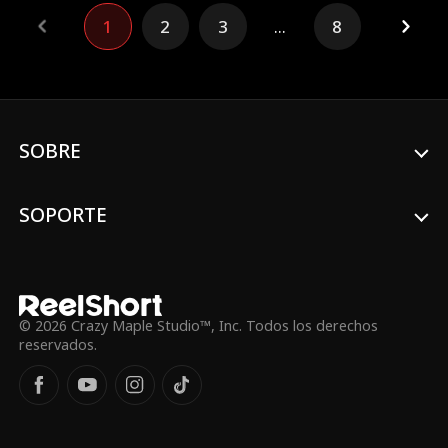
en el restaurante donde trabaja Layla.
1
2
3
...
8
Joshua quiere que cumpla el contrato,
pero Layla no se encuentra bien de salud y
decide mentir y decir que ya está
comprometida. Aun así, surge una química
innegable entre ellos y las llamas del amor
se vuelven difíciles de controlar.
¿Descubrirá, finalmente, Joshua la mentira
SOBRE
de Layla? ¿Podrán recuperar el tiempo
perdido y volver a estar juntos de verdad?
¿Podrá el amor conquistarlo todo?
SOPORTE
© 2026 Crazy Maple Studio™, Inc. Todos los derechos
reservados.