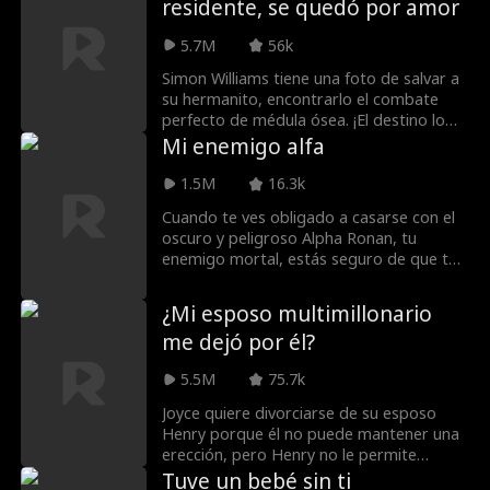
residente, se quedó por amor
ya que, primero, Hayden es el Fiscal del
Distrito y, segundo, porque él fue su
5.7M
56k
primer y único amor... y él quiere
recuperarla. ¿Podrá Maddie cumplir con
Simon Williams tiene una foto de salvar a
su trabajo y salvar la vida de su hermana
su hermanito, encontrarlo el combate
o podrá el amor ser más fuerte que su
perfecto de médula ósea. ¡El destino lo
deber?
tendría, solo hay una pareja perfecta,
Mi enemigo alfa
Leslie Maddison! A cambio de la donación
de Leslie, Simon debe casarse con ella
1.5M
16.3k
para que pueda quedarse en los Estados
Cuando te ves obligado a casarse con el
Unidos. Leslie necesita una tarjeta verde,
oscuro y peligroso Alpha Ronan, tu
y Simon necesita su médula ósea. Pero,
enemigo mortal, estás seguro de que te
¿qué sucede cuando Leslie se entera ...
matarán antes de llegar al altar. Pero
Simon es en realidad el heredero de una
cuando un enemigo común amenaza con
compañía multimillonaria y no el Joe
¿Mi esposo multimillonario
destruir tu mochila, ¿aceptarás que están
promedio que él mismo es?
me dejó por él?
destinados el uno al otro? O cosechar
consecuencias mortales?
5.5M
75.7k
Joyce quiere divorciarse de su esposo
Henry porque él no puede mantener una
erección, pero Henry no le permite
escapar de un matrimonio sin sexo. Su
Tuve un bebé sin ti