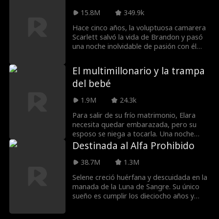
herencia está en juego, ya que sus padres
exigen un heredero antes de decidir si la
15.8M
349.9k
fortuna y el negocio irán a él o a su
Hace cinco años, la voluptuosa camarera
hermano. Henry cree que Joyce se casó
Scarlett salvó la vida de Brandon y pasó
con él por dinero, no por amor. Joyce está
una noche inolvidable de pasión con él
decidida a demostrarle lo contrario, pero
antes de desaparecer. Ahora ha
cuando a su madre le diagnostican
regresado, adelgazada e irreconocible, y
cáncer, se ven desesperados por
El multimillonario y la trampa
él es el CEO solitario que sin saberlo es el
conseguir dinero...
del bebé
padre de su hija.
1.9M
24.3k
Para salir de su frío matrimonio, Elara
necesita quedar embarazada, pero su
esposo se niega a tocarla. Una noche
fatídica, termina en los brazos de Cole,
Destinada al Alfa Prohibido
sin saber que es un multimillonario y CEO
en secreto… y el tío de su esposo.
38.7M
1.3M
¿Cuándo descubrirá Elara la verdadera
Selene creció huérfana y descuidada en la
identidad de Cole… y que él es el hombre
manada de la Luna de Sangre. Su único
perfecto que ha estado buscando?
sueño es cumplir los dieciocho años y
escapar de sus abusadores. Pero la Diosa
Luna tenía otros planes para ella, y