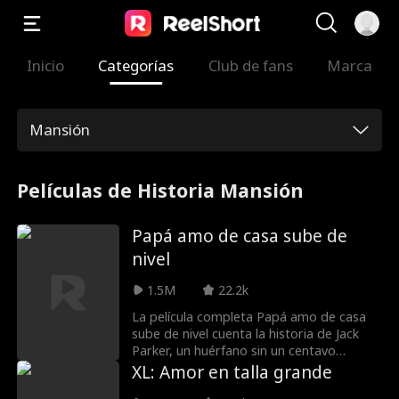
Inicio
Categorías
Club de fans
Marca
Mansión
Películas de Historia Mansión
Papá amo de casa sube de
nivel
1.5M
22.2k
La película completa Papá amo de casa
sube de nivel cuenta la historia de Jack
Parker, un huérfano sin un centavo
profundamente dedicado a su esposa e
XL: Amor en talla grande
hijo. Desafortunadamente para Jack, la