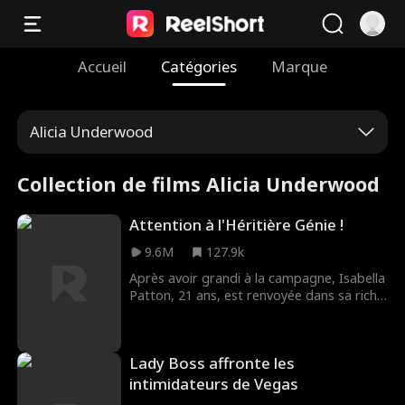
Accueil
Catégories
Marque
Alicia Underwood
Collection de films Alicia Underwood
Attention à l'Héritière Génie !
9.6M
127.9k
Après avoir grandi à la campagne, Isabella
Patton, 21 ans, est renvoyée dans sa riche
famille biologique. Très vite, elle croise le
chemin du séduisant (et bien plus âgé)
Oliver Bates, qui commence à la courtiser
Lady Boss affronte les
sans relâche… sans savoir qu'elle est en
réalité sa fiancée. Pendant ce temps, sa
intimidateurs de Vegas
cousine Éliza, élevée à la place d'Isabella