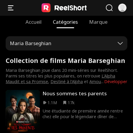
Accueil
Catégories
Marque
Maria Barseghian
Collection de films Maria Barseghian
Maria Barseghian joue dans 20 mini-séries sur ReelShort.
Parmi ses titres les plus populaires, on retrouve
L'Alpha
Maudit et sa Promise
,
Destiné à l'Alpha
et
Amou
...
Développer
Nous sommes tes parents
1.1M
17k
Une étudiante de première année rentre
chez elle pour le légendaire dîner de
Thanksgiving de sa famille et commence à
soupçonner qu'il y a quelque chose de très