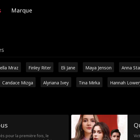
s
Marque
es
ella Mraz
Finley Riter
Eli Jane
Maya Jenson
Anna Sta
Candace Mizga
Alyriana Ivey
Tina Mirka
Hannah Lower
ous
Qu
és pour la première fois, le
Vic