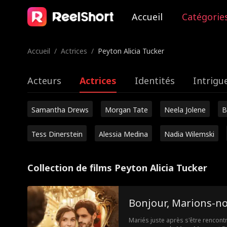
Accueil
Catégorie
Accueil
/
Actrices
/
Peyton Alicia Tucker
Acteurs
Actrices
Identités
Intrigu
Samantha Drews
Morgan Tate
Neela Jolene
B
Tess Dinerstein
Alessia Medina
Nadia Wilemski
Collection de films Peyton Alicia Tucker
Bonjour, Marions-n
Mariés juste après s'être rencontr