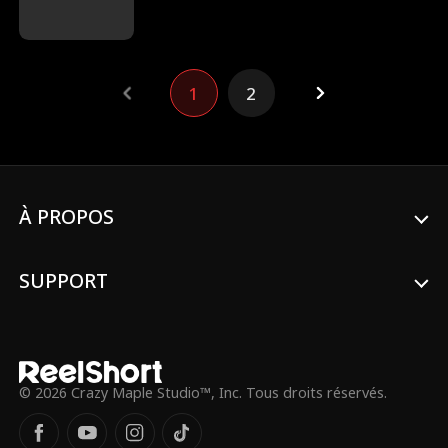
l'espoir de payer les factures médicales de
sa mère. Mais elle découvre que Kevin vit
maintenant aux crochets d'une femme
riche, Rose, et qu'ensemble ils l'humilient.
1
2
Alors qu'Emily touche le fond, elle tombe
sur Lucas. Grâce à un malentendu
inattendu, Emily devient la femme sous
contrat d'un PDG.
À PROPOS
SUPPORT
© 2026 Crazy Maple Studio™, Inc. Tous droits réservés.