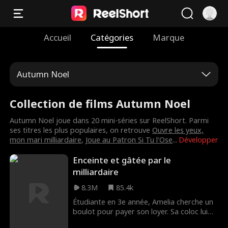
Accueil
Catégories
Marque
Autumn Noel
Collection de films Autumn Noel
Autumn Noel joue dans 20 mini-séries sur ReelShort. Parmi
ses titres les plus populaires, on retrouve
Ouvre les yeux,
mon mari milliardaire
,
Joue au Patron Si Tu l'Ose
...
Développer
Enceinte et gâtée par le
milliardaire
8.3M
85.4k
Étudiante en 3e année, Amelia cherche un
boulot pour payer son loyer. Sa coloc lui
propose un poste dans un bar, mais le