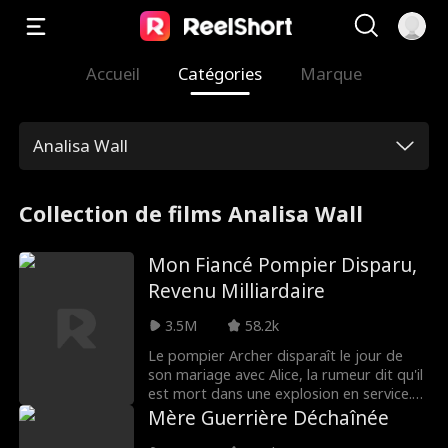
Accueil
Catégories
Marque
Analisa Wall
Collection de films Analisa Wall
Mon Fiancé Pompier Disparu,
Revenu Milliardaire
3.5M
58.2k
Le pompier Archer disparaît le jour de
son mariage avec Alice, la rumeur dit qu'il
est mort dans une explosion en service.
Les parents cupides d'Alice la poussent
Mère Guerrière Déchaînée
vers un prétendant louche, Philip. Lors du