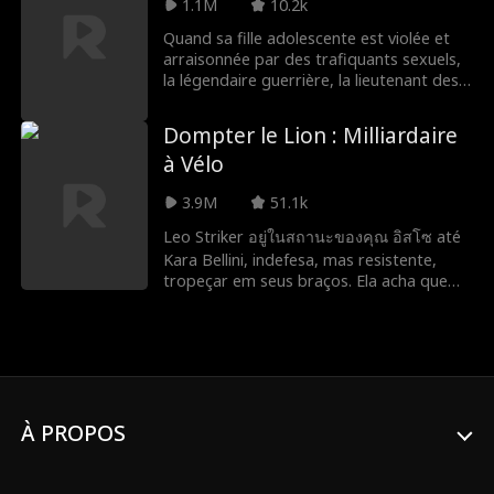
nouveau mariage, Alice revoit enfin son
1.1M
10.2k
amour perdu, mais il est déjà fiancé à une
Quand sa fille adolescente est violée et
autre.
arraisonnée par des trafiquants sexuels,
la légendaire guerrière, la lieutenant des
Navy SEAL Phoenix Ryan, abandonne sa
vie anonyme de propriétaire d'un petit
Dompter le Lion : Milliardaire
restaurant de province pour secourir sa
à Vélo
fille et détruire le cartel Navarro qui s'est
emparé d'elle.
3.9M
51.1k
Leo Striker อยู่ในสถานะของคุณ อิสโซ até
Kara Bellini, indefesa, mas resistente,
tropeçar em seus braços. Ela acha que
escapou de um bandido só para se
apaixonar por outro... mas Leo acaba
sendo um BILIONÁRIO?! O que mais ele
está escondendo sob as tatuagens e a
jaqueta de couro?
À PROPOS