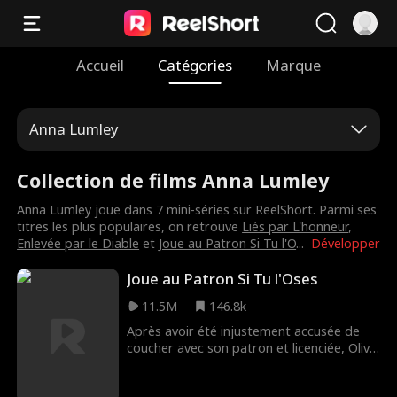
Accueil
Catégories
Marque
Anna Lumley
Collection de films Anna Lumley
Anna Lumley joue dans 7 mini-séries sur ReelShort. Parmi ses
titres les plus populaires, on retrouve
Liés par L'honneur
,
Enlevée par le Diable
et
Joue au Patron Si Tu l'O
...
Développer
Joue au Patron Si Tu l'Oses
11.5M
146.8k
Après avoir été injustement accusée de
coucher avec son patron et licenciée, Olivia
décroche un nouvel emploi chez Wilder
Conglomerate, où elle réalise que son