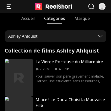
Accueil
Catégories
Marque
Ashley Ahlquist
Collection de films Ashley Ahlquist
La Vierge Porteuse du Milliardaire
28.5M
453.1k
Pour sauver son père gravement malade,
Harper, une étudiante sans ressources,
accepte de devenir mère porteuse pour
Will Trenton, un milliardaire aussi
séduisant qu'énigmatique. Mais quand
Mince ! Le Duc a Choisi la Mauvaise
Harper propose de concevoir l'enfant
naturellement, les règles changent. Entre
Fille
attirance, limites floues et sentiments