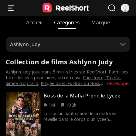
Accueil
Catégories
Marque
Ashlynn Judy
Collection de films Ashlynn Judy
Ashlynn Judy joue dans 5 mini-séries sur ReelShort. Parmi ses
titres les plus populaires, on retrouve
Cher frère, Tu m'as
aimée trop tard
,
Piégée dans les Bras du Boss
...
Développer
Boss de la Mafia Prend le Lycée
1M
10.2k
Lorsqu'un haut gradé de la mafia se
réveille dans le corps d'un lycéen
persécuté, il y voit une seconde chance de
terminer ses études. Mais ses réflexes de