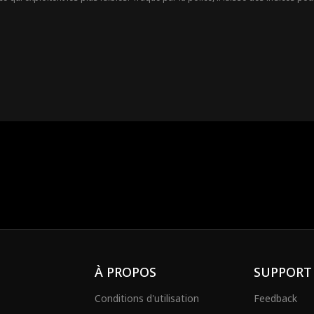
a abandonnés. Une guerre silencieuse vient de commencer.
À PROPOS
SUPPORT
Conditions d'utilisation
Feedback