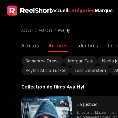
Accueil
Catégories
Marque
Accueil
/
Actrices
/
Ava Hyl
Acteurs
Actrices
Identités
Intr
Samantha Drews
Morgan Tate
Neela J
Peyton Alicia Tucker
Tess Dinerstein
A
Collection de films Ava Hyl
Le Justicier
La sœur de Matteo meurt fa
les compagnies d'assurance q