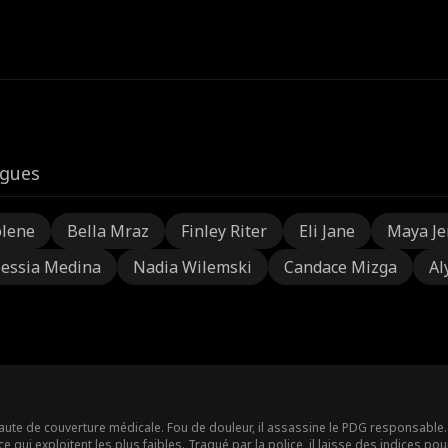
igues
olene
Bella Mraz
Finley Riter
Eli Jane
Maya Je
lessia Medina
Nadia Wilemski
Candace Mizga
Al
ute de couverture médicale. Fou de douleur, il assassine le PDG responsable. 
ui exploitent les plus faibles. Traqué par la police, il laisse des indices pour 