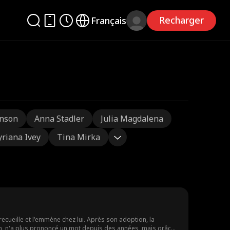
Recharger
Français
nson
Anna Stadler
Julia Magdalena
yriana Ivey
Tina Mirka
 recueille et l'emmène chez lui. Après son adoption, la
han, n'a plus prononcé un mot depuis des années, mais grâce