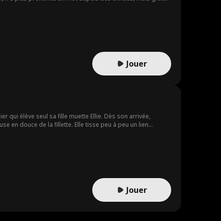
eux coffre aux trésors. Elle « dialogue » même avec le chien
nathan, elle conçoit un sac à main sensationnel qui fait un
ouer la vérité. Les mensonges s'écroulent, elle tire la famille
Jouer
 qui élève seul sa fille muette Ellie. Dès son arrivée,
abuse en douce de la fillette. Elle tisse peu à peu un lien
ais alors que Natalie commence enfin à trouver sa place, de
nflits de son ancienne et de sa nouvelle famille. Elle jure
Jouer