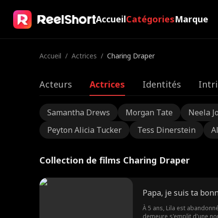
Accueil
Catégories
Marque
Accueil
/
Actrices
/
Charing Draper
Acteurs
Actrices
Identités
Intr
Samantha Drews
Morgan Tate
Neela J
Peyton Alicia Tucker
Tess Dinerstein
A
Collection de films Charing Draper
Papa, je suis ta bonn
À 5 ans, Lila est abandonnée
demeure s'emplit d'une nou