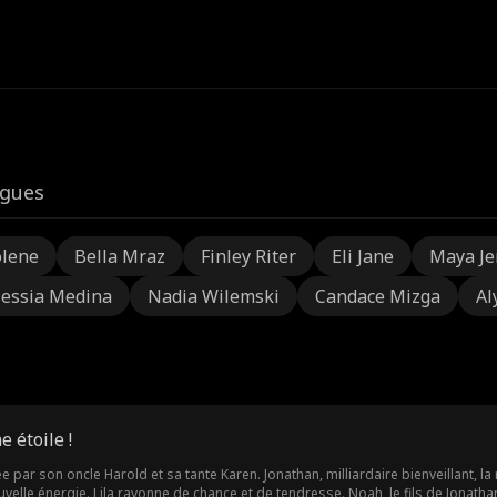
igues
olene
Bella Mraz
Finley Riter
Eli Jane
Maya Je
lessia Medina
Nadia Wilemski
Candace Mizga
Al
e étoile !
 par son oncle Harold et sa tante Karen. Jonathan, milliardaire bienveillant, la
velle énergie. Lila rayonne de chance et de tendresse. Noah, le fils de Jonat