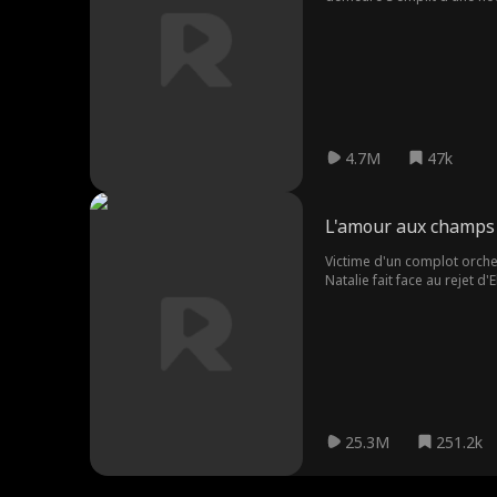
à Lila, il brise enfin son 
de la famille et suit ses p
tabac et redresse la société
d'affaire, démasque les co
4.7M
47k
L'amour aux champs 
Victime d'un complot orches
Natalie fait face au rejet d'E
profond avec Ellie, qui se 
nouvelles épreuves surgissen
alors de protéger coûte que
25.3M
251.2k