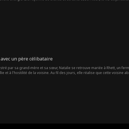
silence. Lors d'une vente aux enchères, Lila aide Jonathan à remporter un mystéri
istes pour retrouver le violon perdu de Noah. Aux côtés d'Isabelle, la sœur de Jo
 d'Isabelle. Face à la menace, Lila force Harold et la manipulatrice Vivienne à av
mplots et ne leur laisse aucune échappatoire.
avec un père célibataire
tré par sa grand-mère et sa sœur, Natalie se retrouve mariée à Rhett, un fermier
llie et à l'hostilité de la voisine. Au fil des jours, elle réalise que cette voisine 
renforce le jour où la fillette prononce ses premiers mots pour la défendre. M
t : Ellie subit du harcèlement à l'école et Natalie se retrouve prise entre les co
 coûte l'amour et le foyer qu'elle a si durement bâtis.