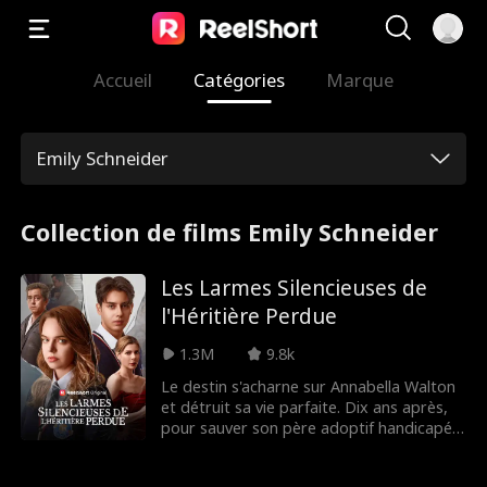
Accueil
Catégories
Marque
Emily Schneider
Collection de films Emily Schneider
Les Larmes Silencieuses de
l'Héritière Perdue
1.3M
9.8k
Le destin s'acharne sur Annabella Walton
et détruit sa vie parfaite. Dix ans après,
pour sauver son père adoptif handicapé,
Annabella, qui se fait maintenant appeler
Amelia, n'a pas le choix : elle doit à