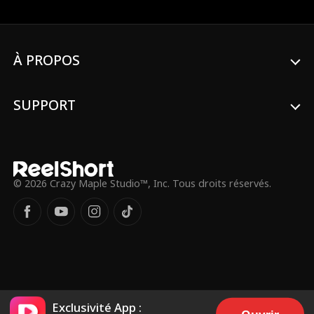
nouveau croiser la route des Walton...
Mais cette fois, en tant que victime. Les
Walton découvriront-ils qui elle est
vraiment ? Ou sera-t-il trop tard pour
Amelia ?
À PROPOS
SUPPORT
© 2026 Crazy Maple Studio™, Inc. Tous droits réservés.
Exclusivité App :