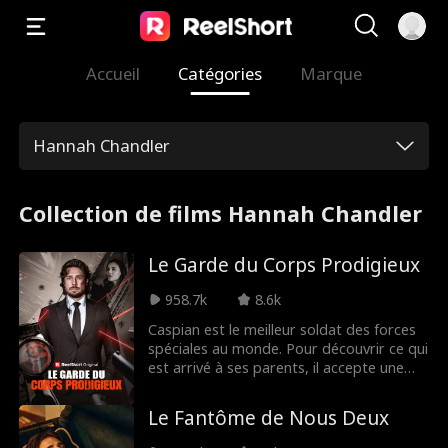
Accueil
Catégories
Marque
Hannah Chandler
Collection de films Hannah Chandler
Le Garde du Corps Prodigieux
958.7k
8.6k
Caspian est le meilleur soldat des forces
spéciales au monde. Pour découvrir ce qui
est arrivé à ses parents, il accepte une
mission dangereuse : protéger Chloe
Brooks, la brillante PDG qui a découvert
Le Fantôme de Nous Deux
le remède contre le cancer. Mais des
hommes avides veulent s'emparer de