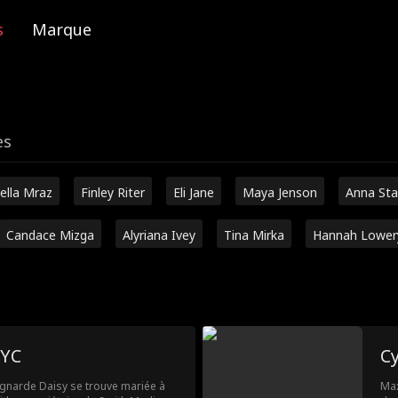
s
Marque
es
ella Mraz
Finley Riter
Eli Jane
Maya Jenson
Anna Sta
Candace Mizga
Alyriana Ivey
Tina Mirka
Hannah Lower
NYC
C
agnarde Daisy se trouve mariée à
Max