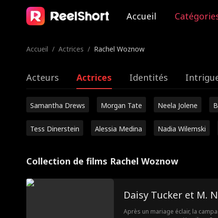
Accueil
Catégorie
Accueil
/
Actrices
/
Rachel Woznow
Acteurs
Actrices
Identités
Intrigu
Samantha Drews
Morgan Tate
Neela Jolene
B
Tess Dinerstein
Alessia Medina
Nadia Wilemski
Collection de films Rachel Woznow
Daisy Tucker et M. 
Après un mariage éclair, la camp