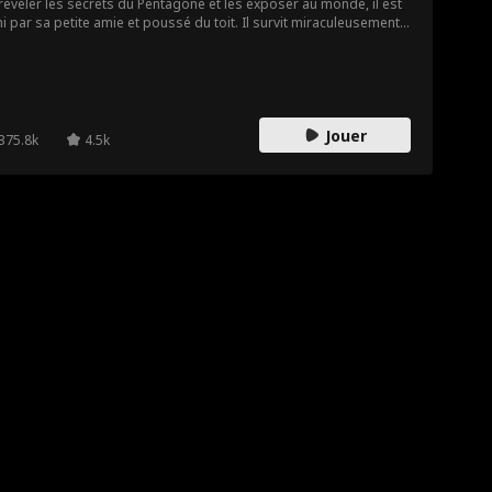
révéler les secrets du Pentagone et les exposer au monde, il est
hi par sa petite amie et poussé du toit. Il survit miraculeusement
s perd la mémoire, sauf ses talents de hacker géniaux. Sauvé par
programmeuse bienveillante Suki Ruskin, ils tentent de retrouver
 souvenirs et de découvrir qui l’a trahi. Reprendra-t-il enfin son
ne de CYBERKING ?
Jouer
375.8k
4.5k