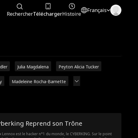
Français
Rechercher
Télécharger
Histoire
dler
Julia Magdalena
Peyton Alicia Tucker
y
Madeleine Rocha-Barnette
yberking Reprend son Trône
 Lennox est le hacker n°1 du monde, le CYBERKING. Sur le point