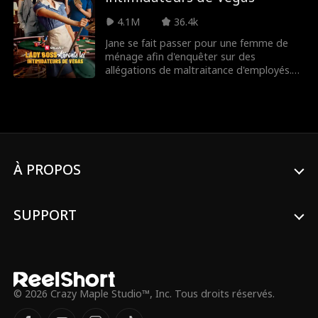
4.1M
36.4k
Jane se fait passer pour une femme de
ménage afin d'enquêter sur des
allégations de maltraitance d'employés.
Mais lorsqu'elle est obligée de révéler sa
véritable identité pour protéger ses
fidèles employés, personne ne la croit, et
en plus, quelqu'un a volé son identité de
cadre du casino ! Que pourra-t-elle faire
en tant que simple employée ?
À PROPOS
SUPPORT
© 2026 Crazy Maple Studio™, Inc. Tous droits réservés.