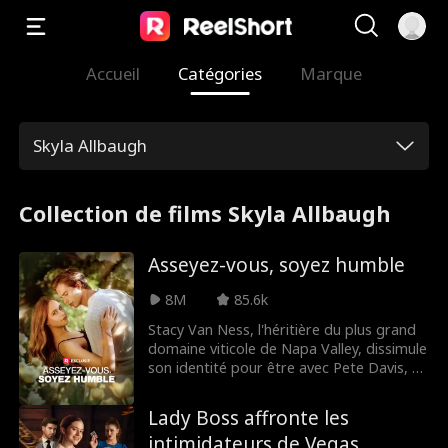
Accueil
Catégories
Marque
Skyla Allbaugh
Collection de films Skyla Allbaugh
Asseyez-vous, soyez humble
8M
85.6k
Stacy Van Ness, l'héritière du plus grand
domaine viticole de Napa Valley, dissimule
son identité pour être avec Pete Davis, et
finit par se faire brutalement larguer. Elle
décide alors de montrer au monde qui
Lady Boss affronte les
elle est - la plus riche héritière du pays...
intimidateurs de Vegas
mais personne ne semble la croire ?