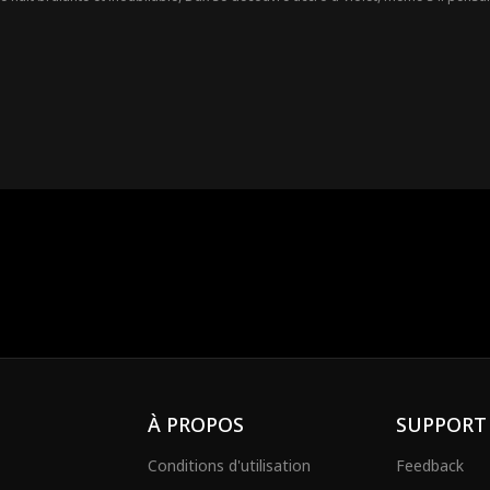
clatent au grand jour, leur lien fragile pourra-t-il survivre ?
À PROPOS
SUPPORT
Conditions d'utilisation
Feedback