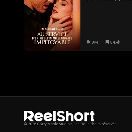
leurs plus sombres secrets é
9M
84.4k
© 2026 Crazy Maple Studio™, Inc. Tous droits réservés.