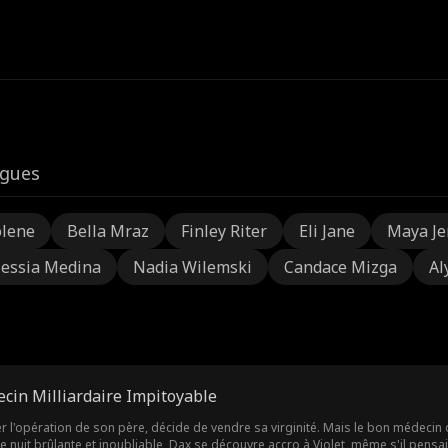
igues
olene
Bella Mraz
Finley Riter
Eli Jane
Maya Je
lessia Medina
Nadia Wilemski
Candace Mizga
Al
cin Milliardaire Impitoyable
r l'opération de son père, décide de vendre sa virginité. Mais le bon médecin 
e nuit brûlante et inoubliable, Dax se découvre accro à Violet, même s'il pensai