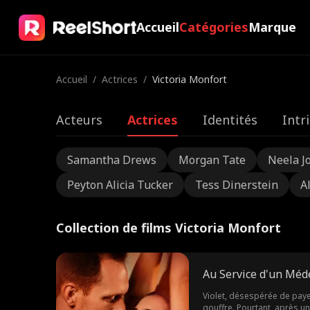
Accueil
Catégories
Marque
Accueil
/
Actrices
/
Victoria Monfort
Acteurs
Actrices
Identités
Intr
Samantha Drews
Morgan Tate
Neela J
Peyton Alicia Tucker
Tess Dinerstein
A
Collection de films Victoria Monfort
Au Service d'un Méde
Violet, désespérée de paye
gouffre. Pourtant, après un