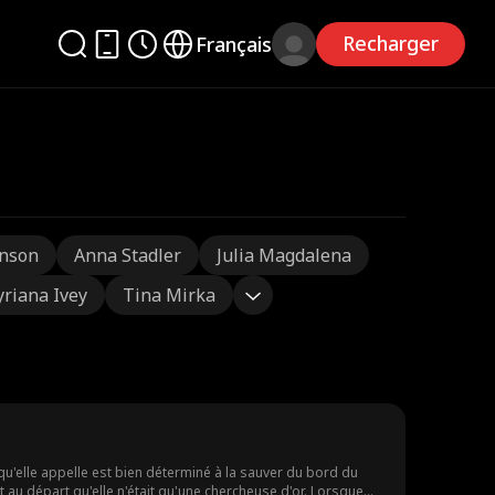
Recharger
Français
nson
Anna Stadler
Julia Magdalena
yriana Ivey
Tina Mirka
qu'elle appelle est bien déterminé à la sauver du bord du
t au départ qu'elle n'était qu'une chercheuse d'or. Lorsque