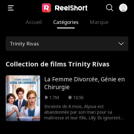
Accueil
Catégories
Marque
Trinity Rivas
Collection de films Trinity Rivas
La Femme Divorcée, Génie en
Chirurgie
1.7M
10.5k
Enceinte de 8 mois, Alyssa est
abandonnée par son mari pour sa
maîtresse et leur fille, Lilly. Ils ignorent
qu'Alyssa est en réalité la Dr Jane
Davenport, héritière de l'empire