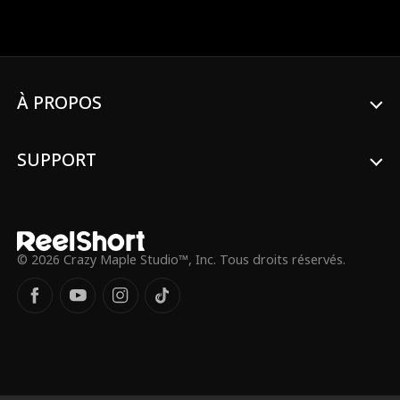
contrat de sa carrière en craquant en
pleine présentation. Son grand-père, PDG
de sa chaîne hôtelière, décide alors de
l'exiler dans une minuscule ville de
montagne pour redresser l'un de leurs
établissements en difficulté. Et comme si
À PROPOS
cela ne suffisait pas, elle doit co-gérer
l'hôtel avec un collègue du coin
(diablement séduisant), qui privilégie les
SUPPORT
gens plutôt que les profits. Pire encore,
elle est forcée de cohabiter avec lui dans
un petit chalet…
© 2026 Crazy Maple Studio™, Inc. Tous droits réservés.