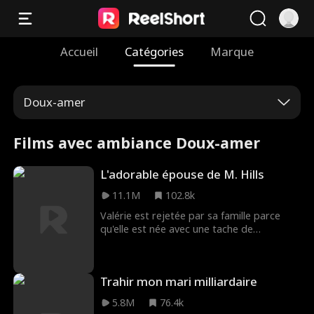
Accueil
Catégories
Marque
Doux-amer
Films avec ambiance Doux-amer
L'adorable épouse de M. Hills
11.1M
102.8k
Valérie est rejetée par sa famille parce
qu'elle est née avec une tache de
naissance sur le visage, mais Andrew Hills,
un milliardaire sexy, tombe amoureux
d'elle après avoir partagé un moment de
Trahir mon mari milliardaire
passion dans une source thermale. Il part
à sa recherche mais, par un concours de
5.8M
76.4k
circonstances, il la heurte accidentellement