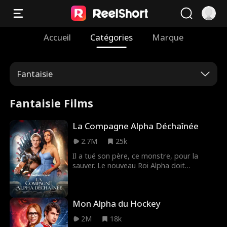
Accueil
Catégories
Marque
Fantaisie
Fantaisie Films
La Compagne Alpha Déchaînée
2.7M
25k
Il a tué son père, ce monstre, pour la
sauver. Le nouveau Roi Alpha doit
désormais cacher sa véritable compagne
et se servir d'une Luna de façade pour la
protéger. Mais pendant qu'il mène ses
Mon Alpha du Hockey
batailles, la fausse Luna découvre la vérité
et la torture sans pitié. Survivra-t-elle
2M
18k
jusqu'à ce que son Alpha revienne la