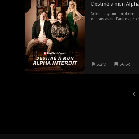
Destiné à mon Alpha
Sélène a grandi orpheline e
dessus avait d'autres proj
veut fuir... ou est-ce lui 
5.2M
56.6k