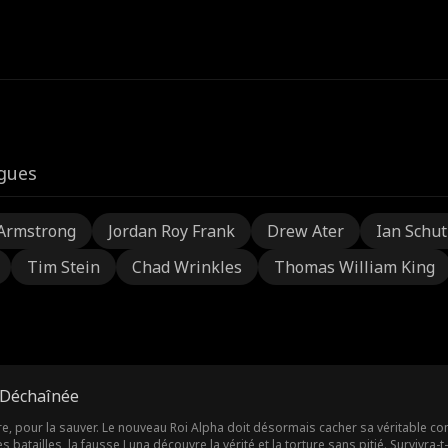
igues
Armstrong
Jordan Roy Frank
Drew Ater
Ian Schu
Tim Stein
Chad Wrinkles
Thomas William King
 Déchaînée
tre, pour la sauver. Le nouveau Roi Alpha doit désormais cacher sa véritable c
batailles, la fausse Luna découvre la vérité et la torture sans pitié. Survivra-t