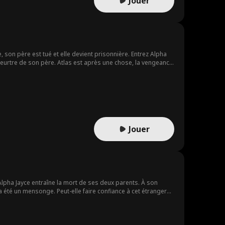
Jouer
e, son père est tué et elle devient prisonnière. Entrez Alpha
 meurtre de son père. Atlas est après une chose, la vengeance.
t le proverbe ... Avant de vous venger, n'oubliez pas de
Jouer
'Alpha Jayce entraîne la mort de ses deux parents. À son
 a été un mensonge. Peut-elle faire confiance à cet étranger