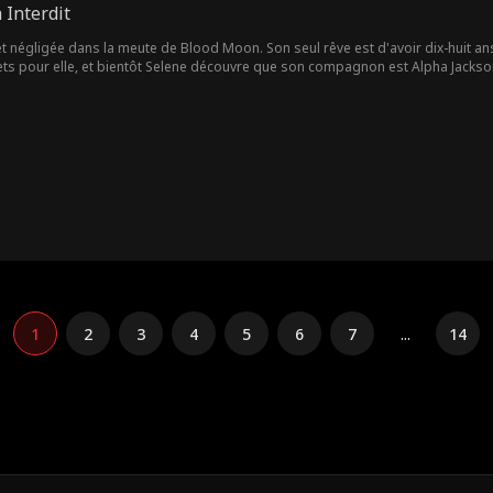
 Interdit
t négligée dans la meute de Blood Moon. Son seul rêve est d'avoir dix-huit ans
ets pour elle, et bientôt Selene découvre que son compagnon est Alpha Jacks
? Que se passe-t-il lorsqu'un autre Alpha prétend également être son compagnon 
1
2
3
4
5
6
7
...
14