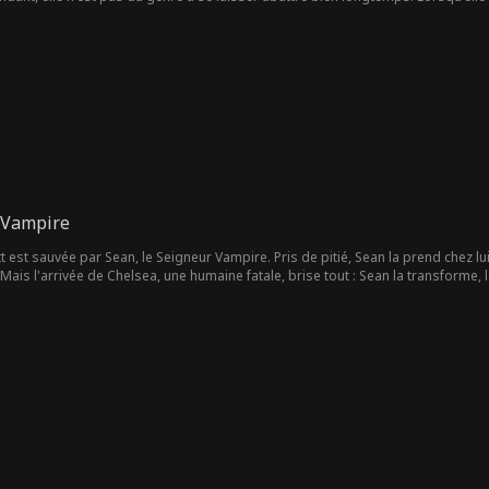
st propulsée dans un monde de pouvoir, de tromperie et de seconde chance. Déso
e et de faire en sorte que tous ceux qui ont douté d'elle le regrettent !
 Vampire
t est sauvée par Sean, le Seigneur Vampire. Pris de pitié, Sean la prend chez lu
Mais l'arrivée de Chelsea, une humaine fatale, brise tout : Sean la transforme, 
ett la nuit du serment, la laissant mourir. Trahie et humiliée, Scarlett choisit
e Vampire Alder apparaît pour la sauver, sans qu'elle sache encore qu'ils sont li