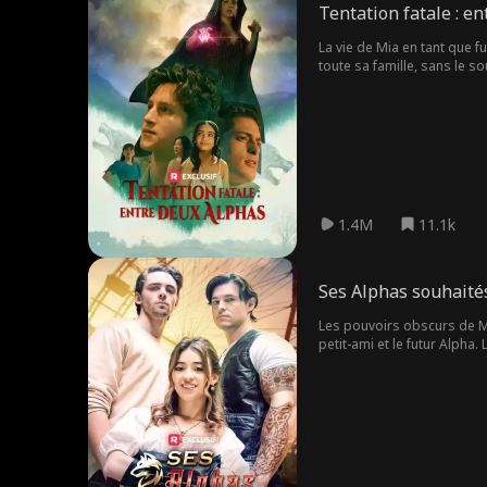
Tentation fatale : e
La vie de Mia en tant que 
toute sa famille, sans le s
mystérieux? Ou est-elle un
1.4M
11.1k
Ses Alphas souhaité
Les pouvoirs obscurs de Ma
petit-ami et le futur Alpha
autre malédiction ?