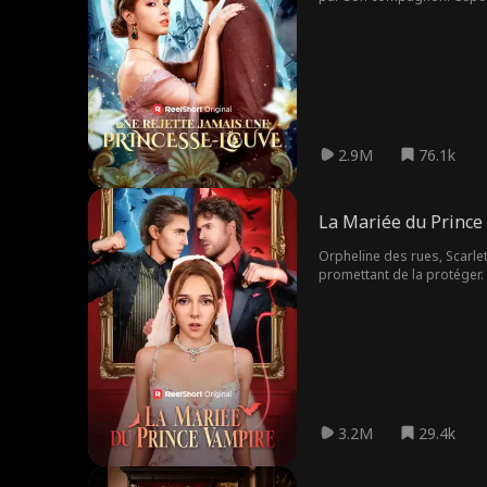
ses propres secrets, Lia e
temps de récupérer son trôn
2.9M
76.1k
La Mariée du Prince
Orpheline des rues, Scarlet
promettant de la protéger. 
amante, Sean abandonne Scarl
elle frôle la mort, le Princ
3.2M
29.4k