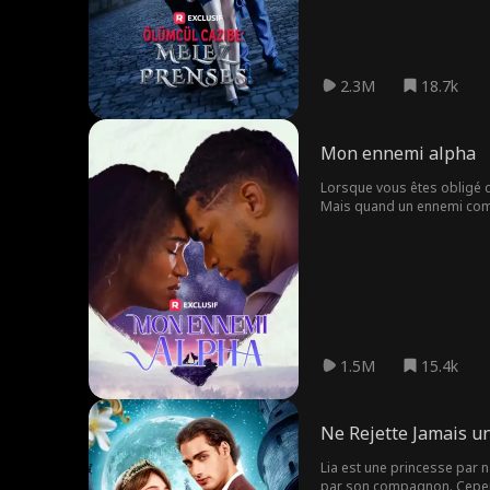
2.3M
18.7k
Mon ennemi alpha
Lorsque vous êtes obligé d
Mais quand un ennemi comm
mortelles?
1.5M
15.4k
Ne Rejette Jamais u
Lia est une princesse par na
par son compagnon. Cependa