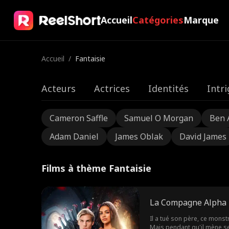
Accueil
Catégories
Marque
Accueil
/
Fantaisie
Acteurs
Actrices
Identités
Intr
Cameron Saffle
Samuel O Morgan
Ben 
Adam Daniel
James Oblak
David James
Films à thème Fantaisie
La Compagne Alpha
Il a tué son père, ce mons
Mais pendant qu'il mène ses 