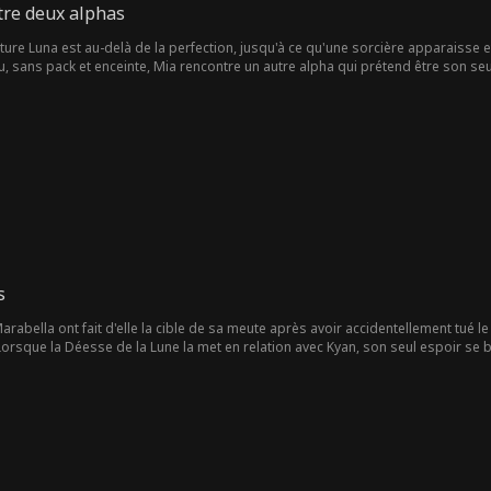
ntre deux alphas
future Luna est au-delà de la perfection, jusqu'à ce qu'une sorcière apparaiss
ou, sans pack et enceinte, Mia rencontre un autre alpha qui prétend être son seul
 pion dans un jeu dangereux?
s
rabella ont fait d'elle la cible de sa meute après avoir accidentellement tué 
. Lorsque la Déesse de la Lune la met en relation avec Kyan, son seul espoir se b