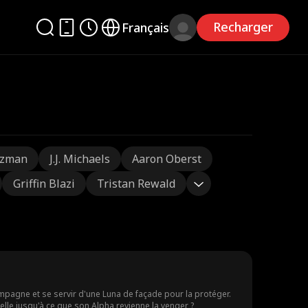
Recharger
Français
tzman
J.J. Michaels
Aaron Oberst
Griffin Blazi
Tristan Rewald
ompagne et se servir d'une Luna de façade pour la protéger.
-elle jusqu'à ce que son Alpha revienne la venger ?