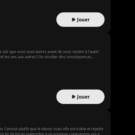
Jouer
 sûr que vous vous tuerez avant de vous rendre à l'autel.
é les uns aux autres? Ou récolter des conséquences
Jouer
nc l'amour plutôt que le devoir, mais elle est trahie et rejetée
 se lie de façon inattendue à un nouveau compagnon qui a