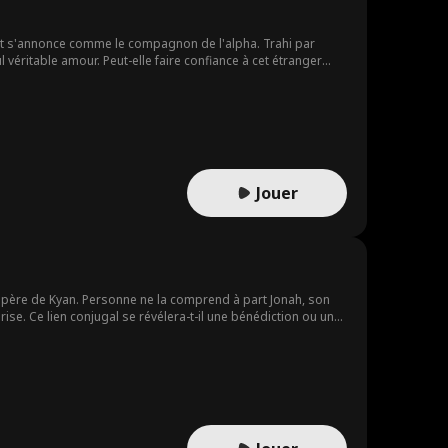
e et s'annonce comme le compagnon de l'alpha. Trahi par
 véritable amour. Peut-elle faire confiance à cet étranger
Jouer
le père de Kyan. Personne ne la comprend à part Jonah, son
rise. Ce lien conjugal se révélera-t-il une bénédiction ou une