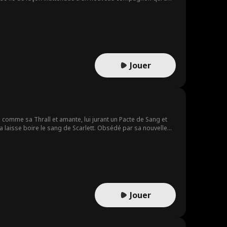
rmais, elle n'a plus envie de se plier aux règles. Il est
Jouer
i comme sa Thrall et amante, lui jurant un Pacte de Sang et
la laisse boire le sang de Scarlett. Obsédé par sa nouvelle
 de rompre le lien et de vivre pour elle-même. À l'instant où
és par un passé oublié.
Jouer