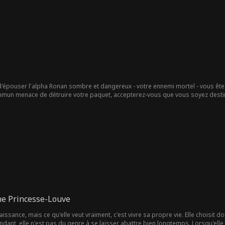
'épouser l'alpha Ronan sombre et dangereux - votre ennemi mortel - vous êtes
un menace de détruire votre paquet, accepterez-vous que vous soyez destin
ne Princesse-Louve
issance, mais ce qu'elle veut vraiment, c'est vivre sa propre vie. Elle choisit do
nt, elle n'est pas du genre à se laisser abattre bien longtemps. Lorsqu'elle