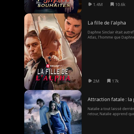
1.4M
10.6k
La fille de l'alpha
Daphne Sinclair était autref
Atlas, l'homme que Daphne a
Mais la vengeance est doul
creuser deux tombes.
2M
17k
Attraction fatale : l
Natalie a tout laissé derri
retour, Natalie apprend que
dangereux alors qu'elle ne