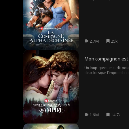
2.7M
25k
Mon compagnon est
Un loup-garou maudit pour 
deux lorsque l'impossible s
1.6M
14.7k