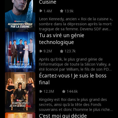
Cuisine
croient que son handicap la rend faible.
Alors qu'elle enquête sur des événements
1.4M
13.9k
suspects de son passé, elle doit
prudemment affronter les trahisons tout
Leon Kennedy, ancien « Roi de la cuisine »,
en faisant semblant de ne pas entendre
sombre dans la dépression après la mort
les conspirations qui se déroulent autour
tragique de sa femme. Devenu SDF avec
d'elle afin de pouvoir poursuivre en justice
son chien Dante, il trouve refuge dans un
Tu as viré un génie
ceux qui lui ont fait du tort.
restaurant où il affronte les humiliations
technologique
du sous-chef Bryant. Quand l'homme
d'affaires William menace l'établissement,
9.2M
123.7k
Leon révèle son talent légendaire. Hélas,
sa gloire et sa joie retrouvées
Après qu'Erik, le plus grand génie de
s'évanouissent trop tôt : Bryant le
l'informatique de toute la Silicon Valley, a
calomnie et William tue Dante. Brisé une
été licencié par William, le fils de son PDG,
nouvelle fois, Leon saisit son couteau de
il s'associe à Evelyn, la belle PDG d'une
Écartez-vous ! Je suis le boss
chef, assoiffé de vengeance.
entreprise concurrente. Cela entraîne la
final
faillite de son ancien employeur, et
lorsque William se rend compte qu'il a
12.3M
144.6k
licencié la mauvaise personne, il est déjà
trop tard....
Kingsley est Roi dans le plus grand des
secrets, ainsi qu'à la tête des Fonds
souverains et donc l'homme le plus riche
sur Terre. Cependant, lors de son retour
C'est moi qui décide