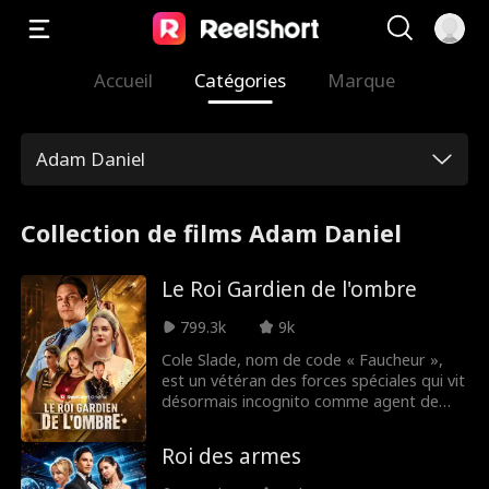
Accueil
Catégories
Marque
Adam Daniel
Collection de films Adam Daniel
Le Roi Gardien de l'ombre
799.3k
9k
Cole Slade, nom de code « Faucheur »,
est un vétéran des forces spéciales qui vit
désormais incognito comme agent de
sécurité. Sa mission actuelle : respecter le
dernier vœu de son frère d'armes tombé
Roi des armes
au combat, Alexander, en veillant sur sa
sœur cadette, Victoria. Le grand jour de