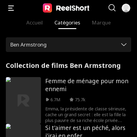
Accueil
Catégories
Marque
Ben Armstrong
Collection de films Ben Armstrong
Femme de ménage pour mon
ennemi
6.7M
75.7k
Emma, la présidente de classe sérieuse,
cache un grand secret : elle est la fille la
plus pauvre de sa riche école privée.
Lorsque son rival, Lucas Bennett, un
Si t'aimer est un péché, alors
mauvais garçon richissime, la fait virer du
j'irai en enfer