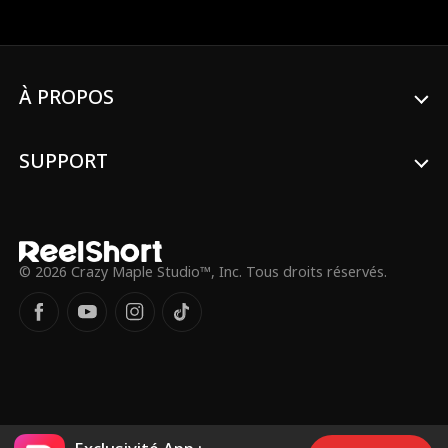
bascule : Ivy découvre qu'elle est la
compagne destinée de Sebastian, héritier
des loups-garous, et de Zane, prince des
vampires. Deux garçons aussi séduisants
que dangereux, aux caractères opposés :
À PROPOS
l'un passionné comme le feu, l'autre froid
comme la glace. Lequel est son véritable
amour ? Mais Ivy va bientôt comprendre
SUPPORT
que son identité cache un secret bien plus
grand, un secret capable de tout
détruire.
© 2026 Crazy Maple Studio™, Inc. Tous droits réservés.