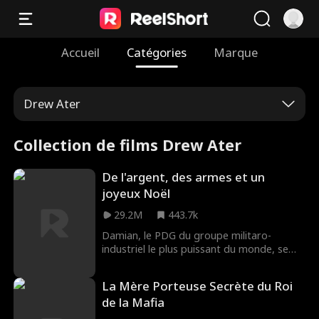
Accueil
Catégories
Marque
Drew Ater
Collection de films Drew Ater
De l'argent, des armes et un
joyeux Noël
29.2M
443.7k
Damian, le PDG du groupe militaro-
industriel le plus puissant du monde, se
fait passer pour un pauvre vendeur ne
gagnant que 3 000 euros par mois. Contre
La Mère Porteuse Secrète du Roi
toute attente, il se marie à la va vite avec
de la Mafia
Iris, une cheffe d'entreprise. Damian
accompagne Iris dans sa ville natale pour