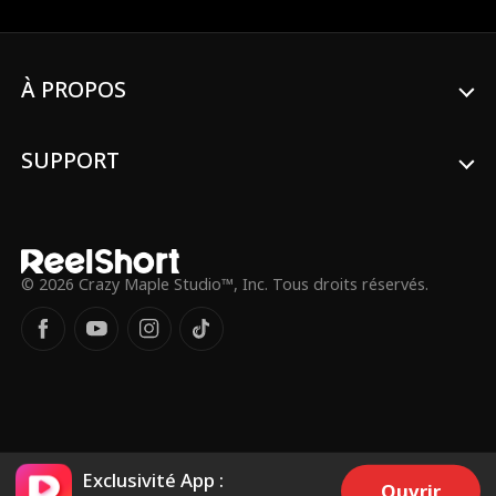
fils de Derek, traîne aux toilettes. Quand
Shaun les presse de se dépêcher, Jessica
l'humilie. Après le décollage, Kim fait un
arrêt cardiaque. Shaun la sauve mais lui
À PROPOS
brise les côtes. Ingrate, Jessica exige des
excuses humiliantes. Devant son refus, elle
menace de détruire le rein. Acculé, Shaun
révèle l'état critique de Derek et la supplie.
SUPPORT
Mais Jessica ne le croit pas, jusqu'à ce
qu'elle fracasse la mallette et découvre le
nom : Derek Wolf, le grand-père de son
fiancé.
© 2026 Crazy Maple Studio™, Inc. Tous droits réservés.
Exclusivité App :
Ouvrir