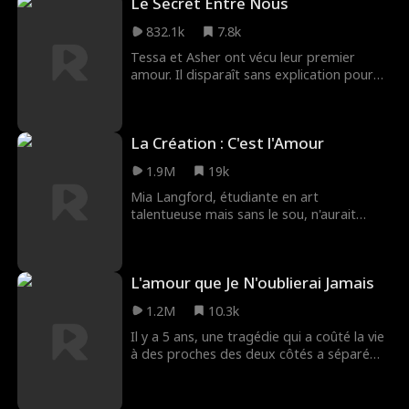
Le Secret Entre Nous
enfin le grand amour.
832.1k
7.8k
Tessa et Asher ont vécu leur premier
amour. Il disparaît sans explication pour
des raisons familiales. Trois ans plus tard,
le destin les réunit, mais trop tard : elle va
épouser son neveu.
La Création : C'est l'Amour
1.9M
19k
Mia Langford, étudiante en art
talentueuse mais sans le sou, n'aurait
jamais imaginé que sa vie paisible se
heurterait brutalement au pouvoir, au
désir et à la trahison. Un simple moment
L'amour que Je N'oublierai Jamais
d'imprudence en cours, un regard impulsif,
un croquis interdit attire l'attention de son
1.2M
10.3k
professeur, Wesley Winslow, un homme
aussi brillant que dangereux, dont la seule
Il y a 5 ans, une tragédie qui a coûté la vie
présence va bouleverser son existence.
à des proches des deux côtés a séparé
Avant même que Mia ne puisse saisir ce
Sofia et Justin. Cette rupture s'est alourdie
qui lui arrive, sa belle-mère manipulatrice
à cause des mensonges de Doris, de la
orchestre des fiançailles soudaines avec
fausse couche de Sofia et des graves