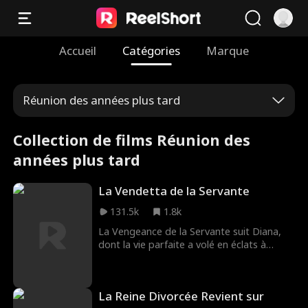
Accueil
Catégories
Marque
Réunion des années plus tard
Collection de films Réunion des
années plus tard
La Vendetta de la Servante
131.5k
1.8k
La Vengeance de la Servante suit Diana,
dont la vie parfaite a volé en éclats à
cause d'une seule femme : son père a eu
une liaison, son jeune frère est mort dans
un accident tragique et sa mère a sombré
La Reine Divorcée Revient sur
dans la dépression. Jurant de se venger,