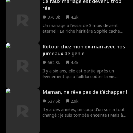
Ce faux mariage est devenu trop
seconde chance, Melody est déterminée à
se venger.
réel
376.3k
4.2k
Un mariage à l'essai de 3 mois devient
éternel ! La riche héritière Sophie cache
ses véritables talents à son fiancé distant,
Alex Prescott. Le jour, elle le sauve grâce à
Retour chez mon ex-mari avec nos
ses dons de hackeuse et de médecin ; la
jumeaux de génie
nuit, elle est la femme de ses rêves. Quand
Alex découvre que sa fiancée est en fait
662.3k
4.4k
son amour de jeunesse, Lola, le contrat
vole en éclats dans cette romance des
Il y a six ans, elle est partie après un
plus tendres !
événement qui a failli lui coûter la vie.
Aujourd'hui, de retour avec son fils, elle a
rencontré quelqu'un de son passé lors
Maman, ne rêve pas de t’échapper !
d'une vente aux enchères, mais il semblait
qu'elle l'avait complètement oublié...
537.6k
2.9k
Il y a des années, un coup d'un soir a tout
changé : je suis tombée enceinte ! Mais à
peine né, on m'a arraché mon bébé...
Aujourd'hui, de retour au pays, le destin
me met face à mon enfant et son père !