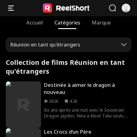
Accueil
Catégories
Marque
Réunion en tant qu'étrangers
Collection de films Réunion en tant
qu'étrangers
Destinée à aimer le dragon à
nouveau
262k
4.2k
Six ans après une nuit avec le Souverain
Dragon Jayden, Nina a élevé Talia seule,
loin de sa jumelle restée au clan. De retour
pour sauver sa fille malade, Nina fait face
Les Crocs d’un Père
à une série de quiproquos. Les jumelles