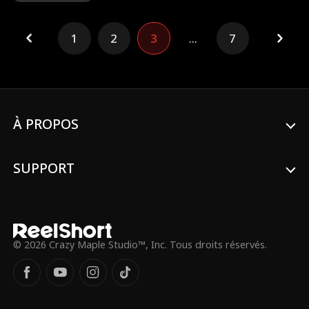
Un jour, j'ai sauvé mon petit de justesse,
et voilà qu'ils me voient comme une
1
2
3
...
7
héroïne. Ce que j'ignorais, c'est que depuis
notre première rencontre, mon enfant
doutait de qui j'étais vraiment !
Maintenant, il est persuadé que je suis sa
maman, et que son père devrait m'appeler
sa femme.
À PROPOS
SUPPORT
© 2026 Crazy Maple Studio™, Inc. Tous droits réservés.