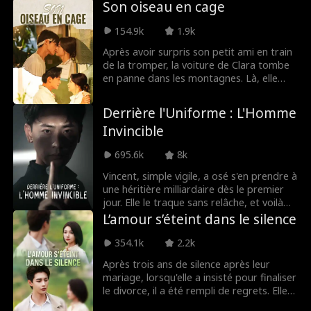
Son oiseau en cage
plaire à Davy, a poussé Cedric à céder un
héritage familial. Cedric, défiant, a enchéri
154.9k
1.9k
avec acharnement, provoquant une
confrontation publique dramatique. Ses
Après avoir surpris son petit ami en train
finances en désordre, l'avenir de Cedric
de la tromper, la voiture de Clara tombe
semblait sombre—jusqu'à l'intervention
en panne dans les montagnes. Là, elle
de la riche Maggie Ruell qui lui a offert
rencontre Terry, un étudiant pauvre qui
une chance de rédemption.
travaille à mi-temps comme mécanicien.
Derrière l'Uniforme : L'Homme
Elle l'accueille, ignorant qu'il est l'héritier
Invincible
perdu d'une puissante famille. Leur
romance fragile s'effondre sous le poids
695.6k
8k
de son secret, et Terry s'en va, sans
savoir que Clara est enceinte. Des années
Vincent, simple vigile, a osé s'en prendre à
plus tard, il revient avec pouvoir et
une héritière milliardaire dès le premier
richesse, et leur histoire d'amour
jour. Elle le traque sans relâche, et voilà
recommence.
qu'une bande de riches gosses lui
L’amour s’éteint dans le silence
cherchent des noises. S'il continue comme
ça, il va finir par se faire démasquer...
354.1k
2.2k
Après trois ans de silence après leur
mariage, lorsqu'elle a insisté pour finaliser
le divorce, il a été rempli de regrets. Elle
l'avait toujours trouvé charmant mais