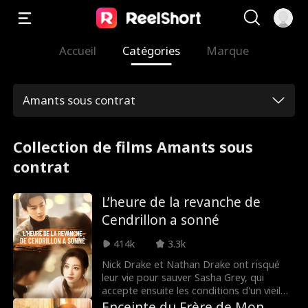
Accueil
Catégories
Marque
Amants sous contrat
Collection de films Amants sous
contrat
L’heure de la revanche de
Cendrillon a sonné
414k
3.3k
Nick Drake et Nathan Drake ont risqué
leur vie pour sauver Sasha Grey, qui
accepte ensuite les conditions d'un vieil
homme mystérieux pour devenir
Enceinte du Frère de Mon