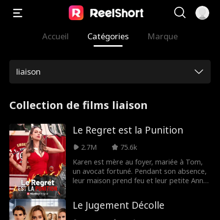
Accueil
Catégories
Marque
liaison
Collection de films liaison
Le Regret est la Punition
2.7M
75.6k
Karen est mère au foyer, mariée à Tom,
un avocat fortuné. Pendant son absence,
leur maison prend feu et leur petite Anna,
cinq ans, fait une grave chute et risque de
mourir. Merry, une passante courageuse,
Le Jugement Décolle
accompagne les pompiers qui emmènent
Anna à l'hôpital. Bob, le chef des