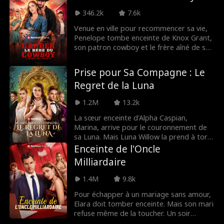
sa véritable identité et leur fait payer leur
346.2k
7.6k
arrogance.
Venue en ville pour recommencer sa vie,
Penelope tombe enceinte de Knox Grant,
son patron cowboy et le frère aîné de son
ex. Entre un homme prêt à tout pour elle
et un ex qui veut la détruire, elle doit
Prise pour Sa Compagne : Le
affronter un amour interdit.
Regret de la Luna
1.2M
13.2k
La sœur enceinte d'Alpha Caspian,
Marina, arrive pour le couronnement de
sa Luna. Mais Luna Willow la prend à tort
pour une maîtresse rebelle. Folle de
Enceinte de l'Oncle
jalousie, Willow humilie Marina et
Milliardaire
provoque sa fausse couche. Désormais,
les frères et sœurs Brooks réclament
1.4M
9.8k
vengeance.
Pour échapper à un mariage sans amour,
Elara doit tomber enceinte. Mais son mari
refuse même de la toucher. Un soir
fatidique, elle se retrouve dans les bras