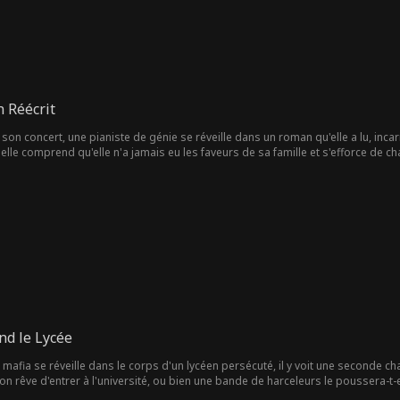
 Réécrit
son concert, une pianiste de génie se réveille dans un roman qu'elle a lu, inc
 elle comprend qu'elle n'a jamais eu les faveurs de sa famille et s'efforce de
personnage clé, changeant ainsi son destin initial.
nd le Lycée
mafia se réveille dans le corps d'un lycéen persécuté, il y voit une seconde c
 son rêve d'entrer à l'université, ou bien une bande de harceleurs le poussera-t