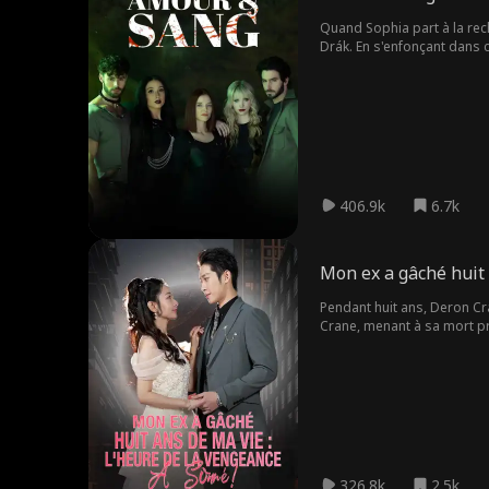
Quand Sophia part à la rech
Drák. En s'enfonçant dans 
tous les anéantir.
406.9k
6.7k
Mon ex a gâché huit 
Pendant huit ans, Deron Cra
Crane, menant à sa mort pr
véritable amour.
326.8k
2.5k