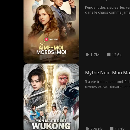
Pendant des siècles, les vam
dans le chaos comme jamai
appartenant aux puissants 
1.7M
12.6k
Mythe Noir: Mon Ma
Il a été trahi et est tomb
divines extraordinaires et a
728.6k
12.1k