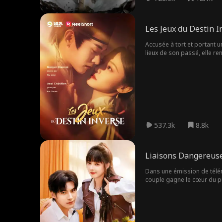
Les Jeux du Destin I
Accusée à tort et portant u
lieux de son passé, elle r
démasquer la corruption et 
537.3k
8.8k
Liaisons Dangereuse
Dans une émission de télér
couple gagne le cœur du pu