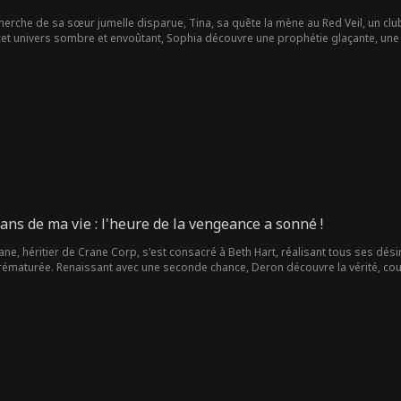
erche de sa sœur jumelle disparue, Tina, sa quête la mène au Red Veil, un club
cet univers sombre et envoûtant, Sophia découvre une prophétie glaçante, une 
ans de ma vie : l'heure de la vengeance a sonné !
ne, héritier de Crane Corp, s'est consacré à Beth Hart, réalisant tous ses désir
ématurée. Renaissant avec une seconde chance, Deron découvre la vérité, coupe