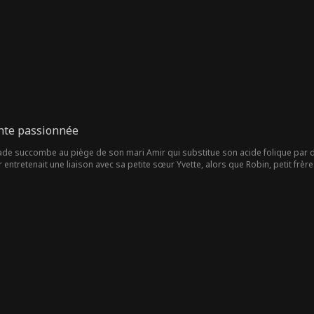
einte passionnée
ade succombe au piège de son mari Amir qui substitue son acide folique par 
entretenait une liaison avec sa petite sœur Yvette, alors que Robin, petit frère 
a vie, Jade se retrouve face au maître des Lamy qui lui propose de désigner son f
roulant, déjouant les stratagèmes d'Amir et découvrant l'amour véritable.