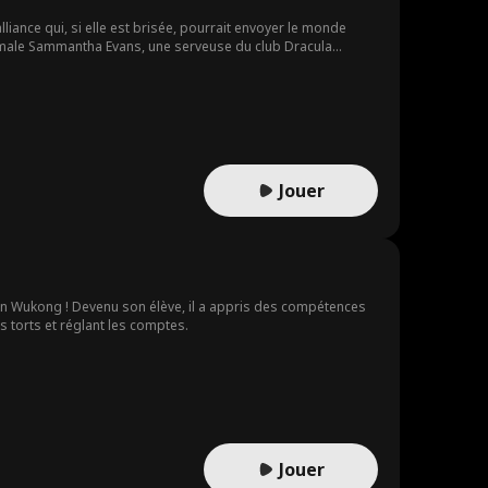
lliance qui, si elle est brisée, pourrait envoyer le monde
male Sammantha Evans, une serveuse du club Dracula
ngé pour toujours…
Jouer
Sun Wukong ! Devenu son élève, il a appris des compétences
es torts et réglant les comptes.
Jouer