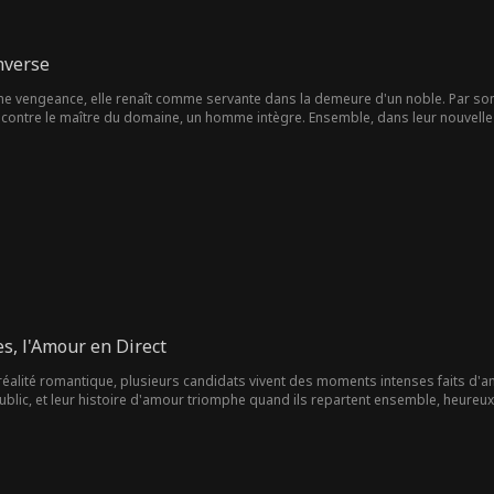
nverse
ne vengeance, elle renaît comme servante dans la demeure d'un noble. Par son in
encontre le maître du domaine, un homme intègre. Ensemble, dans leur nouvell
affronter les tyrans.
s, l'Amour en Direct
éalité romantique, plusieurs candidats vivent des moments intenses faits d'amo
blic, et leur histoire d'amour triomphe quand ils repartent ensemble, heureux