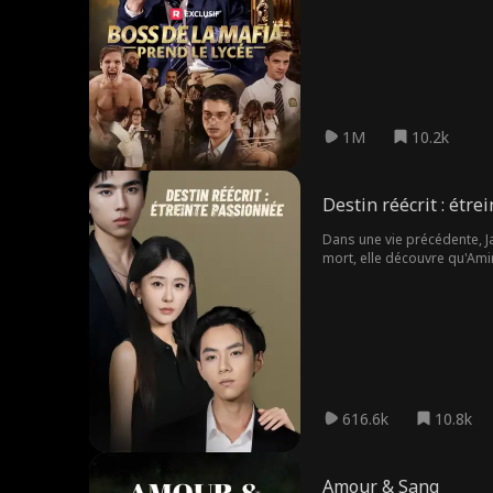
1M
10.2k
Destin réécrit : étr
Dans une vie précédente, J
mort, elle découvre qu'Amir 
venger sa mort. Revenue à l
Robin malgré son fauteuil 
616.6k
10.8k
Amour & Sang