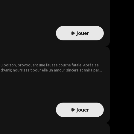
Jouer
du poison, provoquant une fausse couche fatale. Après sa
d'Amir, nourrissait pour elle un amour sincère et finira par
utur mari pour l'héritage familial. Cette fois, elle choisit
Jouer