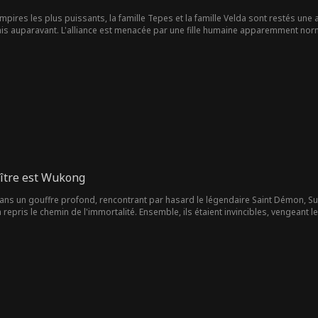
pires les plus puissants, la famille Tepes et la famille Velda sont restés une a
s auparavant. L'alliance est menacée par une fille humaine apparemment nor
Alarik Tepes. Une nuit fatidique le réveillon du Nouvel An, le monde sera cha
ître est Wukong
é dans un gouffre profond, rencontrant par hasard le légendaire Saint Démon, 
 repris le chemin de l'immortalité. Ensemble, ils étaient invincibles, vengeant l