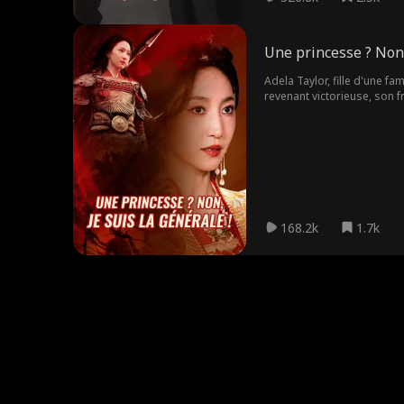
Une princesse ? Non, 
Adela Taylor, fille d'une fa
revenant victorieuse, son frè
commencé son voyage de v
168.2k
1.7k