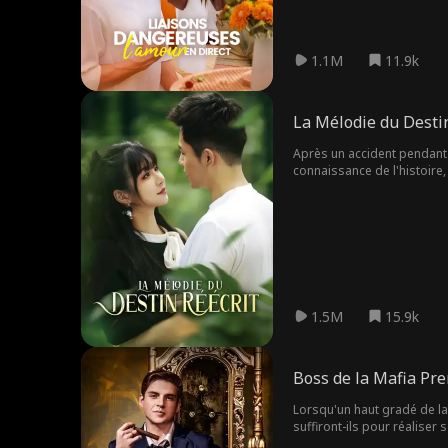
1.1M
11.9k
La Mélodie du Destin
Après un accident pendant 
connaissance de l'histoire,
gagnant l'appui d'un autre 
1.5M
15.9k
Boss de la Mafia Pre
Lorsqu'un haut gradé de la 
suffiront-ils pour réaliser