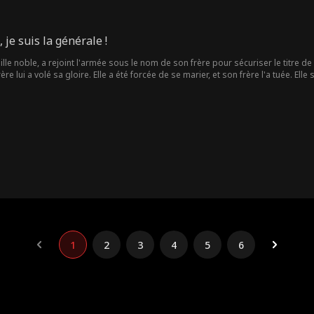
je suis la générale !
mille noble, a rejoint l'armée sous le nom de son frère pour sécuriser le titre de
re lui a volé sa gloire. Elle a été forcée de se marier, et son frère l'a tuée. Ell
engeance...
1
2
3
4
5
6